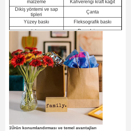
malzeme
Kahverengi kraft kağıt
Dikiş yöntemi ve sap
Çanta
tipleri
Yüzey baskı
Fleksografik baskı
tutun
Pamuk ip sapı
marka
Nanwang
tutun
Kraft kağıt kolu
Asgari sipariş miktarı
50000
(MOQ)
1Ürün konumlandırması ve temel avantajları