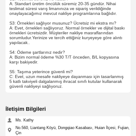
E-ticaret çantaları
A: Standart üretim öncülük süremiz 20-35 gündür. Nihai
teslimat süresi varış limanınıza ve sipariş verildiğinde
onaylayacağımız mevcut nakliye programlarına bağlıdır.
Kağıt torba düz tutma
S3: Örnekleri sağlıyor musunuz? Ücretsiz mi ekstra mı?
El yapımı kağıt torbalar
A: Evet, örnekleri sağlıyoruz. Normal örnekler ve dijital baskı
örnekleri ücretsizdir. Müşteriler nakliye masraflarından
sorumludur.Yerinize ve tercih ettiğiniz kuryeyeye göre alıntı
Gıda servisi tek kullanımlık ürünler
yapılacak..
S4: Ödeme şartlarınız nedir?
Kırpın Kâğıt Torbaları
A: Bizim normal ödeme %30 T/T önceden, B/L kopyasına
karşı bakiyedir.
Termal Kağıt Rulosu
S5: Taşıma yeterince güvenli mi?
C: Evet, uzun mesafe nakliyeye dayanması için tasarlanmış
Dokuma olmayan çantalar
5 katlı takviyeli dalgalanmış ihracat sınıfı kutular kullanarak
güvenli nakliyeyi sağlıyoruz.
İletişim Bilgileri
Ms. Kathy
No.560, Liantang Köyü, Dongqiao Kasabası, Huian İlçesi, Fujian,
Çin