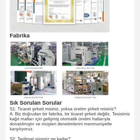
Fabrika Turu
Kalite Kontrol
Bize Ulaşın
Haberler
Fabrika
Davalar
Bir İndirim
İste
Geri Dönüşümlü Kağıt Torba
Dönmüş El Kağıt Torbaları
Sık Sorulan Sorular
Kağıt Gıda Teslimat Çantaları
S1: Ticaret şirketi misiniz, yoksa üretim şirketi misiniz?
A: Biz doğrudan bir fabrika, bir ticaret şirketi değiliz. Tesisimiz
sos kağıt torbalar
kağıt malları için gelişmiş otomatik üretim hatlarıyla
donatılmıştır ve müşteri denetimlerini memnuniyetle
karşılıyoruz.
J Kesilmiş kağıt torba
S2: Teslimat süreniz ne kadar?