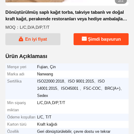
2/2
Dönüştürülmüş saplı kağıt torba, takviye tabanlı ve doğal
kraft kağıt, perakende restoranları veya hediye ambalajları
için uygundur
MOQ：L/C,D/A,D/P,T/T
En iyi fiyat
Şimdi başvurun
Ürün Açıklaması
Menşe yeri
Fujian, Çin
Marka adı
Nanwang
Sertifika
ISO22000:2018、ISO 9001:2015、ISO
14001:2015、ISO45001 、FSC-COC、BRC(A+)、
Sedex
Min sipariş
L/C,D/A,D/P,T/T
miktarı
Ödeme koşulları
L/C, T/T
Karton türü
Kraft kağıdı
Özellik
Geri dönüştürülebilir, çevre dostu ve tekrar