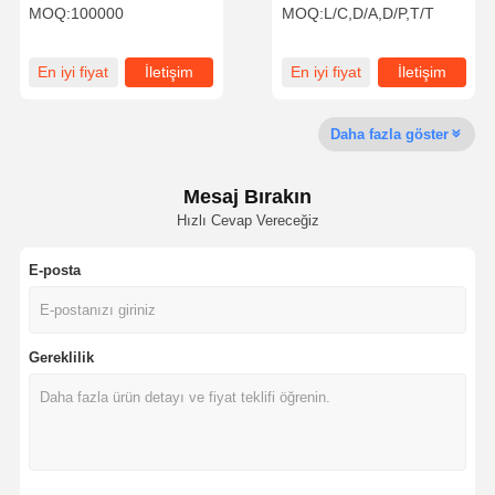
Giyim Kraft Kağıt
torbası, bükülmüş / düz
MOQ:
100000
MOQ:
L/C,D/A,D/P,T/T
Kalınlaştırma Elli Siyah
kolu, güçlü kahverengi
Kağıt Çantası
kağıt torbası
Fabrika Turu
Kalite Kontrol
Bize Ulaşın
Haberler
En iyi fiyat
İletişim
En iyi fiyat
İletişim
Daha fazla göster
Davalar
Bir İndirim
Mesaj Bırakın
İste
Hızlı Cevap Vereceğiz
E-posta
Geri Dönüşümlü Kağıt Torba
Dönmüş El Kağıt Torbaları
Gereklilik
Kağıt Gıda Teslimat Çantaları
sos kağıt torbalar
J Kesilmiş kağıt torba