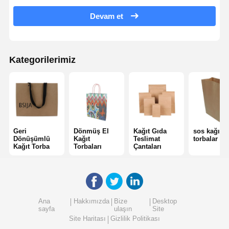
E-ticaret çantaları
Devam et
Kağıt torba düz tutma
El yapımı kağıt torbalar
Kategorilerimiz
Gıda servisi tek kullanımlık ürünler
Kırpın Kâğıt Torbaları
Termal Kağıt Rulosu
Geri
Dönmüş El
Kağıt Gıda
sos kağıt
Dokuma olmayan çantalar
Dönüşümlü
Kağıt
Teslimat
torbalar
Kağıt Torba
Torbaları
Çantaları
Ana
Hakkımızda
Bize
Desktop
sayfa
ulaşın
Site
Site Haritası
Gizlilik Politikası