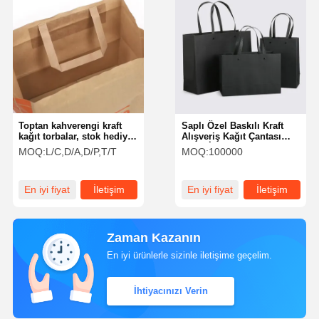
Toptan kahverengi kraft
Saplı Özel Baskılı Kraft
kağıt torbalar, stok hediye
Alışveriş Kağıt Çantası
çantaları, fast food paket
Paket İçin
MOQ:
L/C,D/A,D/P,T/T
MOQ:
100000
servis çantaları, burgulu
saplı alışveriş çantaları
dahil olmak üzere özel
En iyi fiyat
İletişim
En iyi fiyat
İletişim
baskı kabul eder.
Zaman Kazanın
En iyi ürünlerle sizinle iletişime geçelim.
İhtiyacınızı Verin