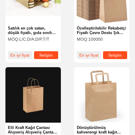
Satılık en çok satan,
Özelleştirilebilir Rekabetçi
düşük fiyatlı, gıda sınıfı
Fiyatlı Çevre Dostu Şık
kahverengi kraft kağıt
Tasarım Kraft Kağıt
MOQ:
L/C,D/A,D/P,T/T
MOQ:
100000
bükümlü düz saplı kraft
Torbaları
kağıt alışveriş çantaları
En iyi fiyat
İletişim
En iyi fiyat
İletişim
Evde
Ürün
VR Gösterisi
Hakkımızda
Elli Kraft Kağıt Çantası
Dönüştürülmüş
Alışveriş Alışveriş Çantası
kahverengi kraft kağıt