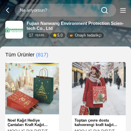
Fujian Nanwang Environment Protection Scien-
tech Co., Ltd
17
5.0
Onaylı tedarikçi
YEARS
Tüm Ürünler
(817)
Noel Kağıt Hediye
Toptan çevre dostu
Çantaları Kraft Kağıt
kahverengi kraft kağıt
Festivali El Çantaları
torbaları, Noel partileri,