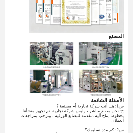
جولة في
مراقبة الجودة
اتصل بنا
أخبار
المصنع
المصنع
الحالات
اطلب اقتباس
كيس ورقي قابل لإعادة التدوير
أكياس الورق الملتوية الملتوية
الأسئلة الشائعة
أكياس توصيل طعام ورقية
س1: هل أنت شركة تجارية أم مصنعة ؟
ج: نحن مصنع مباشر ، وليس شركة تجارية. تم تجهيز منشأتنا
أكياس الورق sos
بخطوط إنتاج آلية متقدمة للبضائع الورقية ، ونرحب بمراجعات
العملاء.
كيس الورق المقطوع
س2: كم مدة تسليمك؟