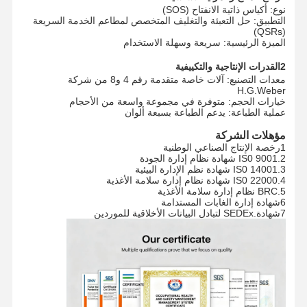
نوع: أكياس ذاتية الانفتاح (SOS)
التطبيق: حل التعبئة والتغليف المتخصص لمطاعم الخدمة السريعة
(QSRs)
الميزة الرئيسية: سريعة وسهلة الاستخدام
2القدرات الإنتاجية والتكييفية
معدات التصنيع: آلات خاصة متقدمة رقم 4 و8 من شركة
H.G.Weber
خيارات الحجم: متوفرة في مجموعة واسعة من الأحجام
عملية الطباعة: يدعم الطباعة بسبعة ألوان
مؤهلات الشركة
1رخصة الإنتاج الصناعي الوطنية
2.IS0 9001 شهادة نظام إدارة الجودة
3.IS0 14001 شهادة نظم الإدارة البيئية
4.IS0 22000 شهادة نظام إدارة سلامة الأغذية
5.BRC نظام إدارة سلامة الأغذية
6شهادة إدارة الغابات المستدامة
7شهادة.SEDEx لتبادل البيانات الأخلاقية للموردين
الصفحة
المنتجات
عرض الواقع
معلومات عنا
الرئيسية
الافتراضي