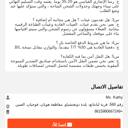
ج: زمنا الإنجازي القياسي هو 20-35 يوماً. يعتمد وقت التسليم النهائي
على ميناء وجهتك وجدولات الشحن المتاحة ، والتي سنؤكد عليها عند
حقائب التجارة الإلكترونية
وضع الطلب.
كيس الورق المقبض المسطح
س3: هل تقدمون عينات ؟ هل هي مجانية أم إضافية ؟
ج: نعم، نحن نقدم عينات. العينات العادية وعينات الطباعة الرقمية
مجانية. العملاء مسؤولون عن رسوم الشحن،والتي سيتم اقتباسها
أكياس الورق المصنوعة يدوياً
بناء على موقعك والساعي المفضل.
س4: ما هي شروط الدفع الخاصة بك ؟
المواد المستخدمة مرة واحدة في خدمات الطعام
ج: دفعتنا العادية هي 30% T/T مقدماً، والتوازن مقابل نسخة B/L.
حقائب الورق القاعية
س5: هل النقل آمن بما فيه الكفاية؟
ج: نعم، نحن نضمن النقل الآمن باستخدام صناديق التصدير المموجة
المقوية بخمس طبقات مصممة لتحمل الشحن لمسافات طويلة.
لفة ورق حراري
أكياس غير منسوجة
تفاصيل الاتصال
Ms. Kathy
رقم 560، قرية ليانتانغ، بلدة دونغتشياو، مقاطعة هويان، فوجيان، الصين
+8615980667249
ﺎﺘﺼﻟ ﺍﻶﻧ