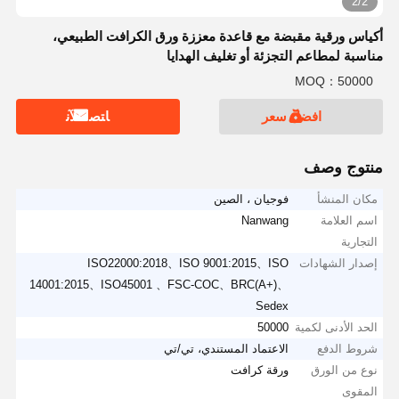
2/2
أكياس ورقية مقبضة مع قاعدة معززة ورق الكرافت الطبيعي،
مناسبة لمطاعم التجزئة أو تغليف الهدايا
MOQ：50000
افضل سعر
ﺎﺘﺼﻟ ﺍﻶﻧ
منتوج وصف
مكان المنشأ
فوجيان ، الصين
اسم العلامة
Nanwang
التجارية
إصدار الشهادات
ISO22000:2018、ISO 9001:2015、ISO
14001:2015、ISO45001 、FSC-COC、BRC(A+)、
Sedex
الحد الأدنى لكمية
50000
شروط الدفع
الاعتماد المستندي، تي/تي
نوع من الورق
ورقة كرافت
المقوى