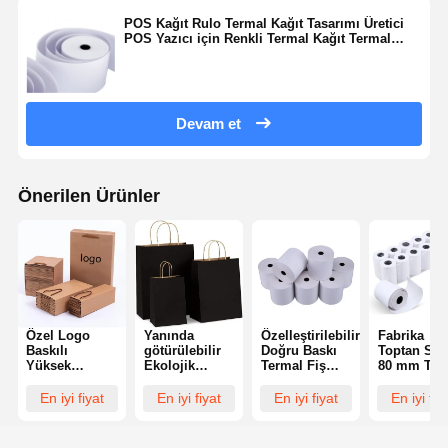
POS Kağıt Rulo Termal Kağıt Tasarımı Üretici
POS Yazıcı için Renkli Termal Kağıt Termal
Kağıt Rulo
Devam et
Önerilen Ürünler
Özel Logo
Yanında
Özelleştirilebilir
Fabrika
Baskılı
götürülebilir
Doğru Baskı
Toptan Satı
Yüksek
Ekolojik
Termal Fiş
80 mm Ter
Kaliteli Kraft
Arkadaşça
Kağıdı ve
Fiş Rulosu
Kağıt Çanta
Biyodegradable
Yüksek
Termal
En iyi fiyat
En iyi fiyat
En iyi fiyat
En iyi fiy
Toptan
Gıda Sınıfı
Performanslı
Makbuz
Alışveriş Kağıt
Tek
POS Termal
Kağıdı Ter
Çanta
kullanımlık
Kağıt Rulosu
Pos Fiş