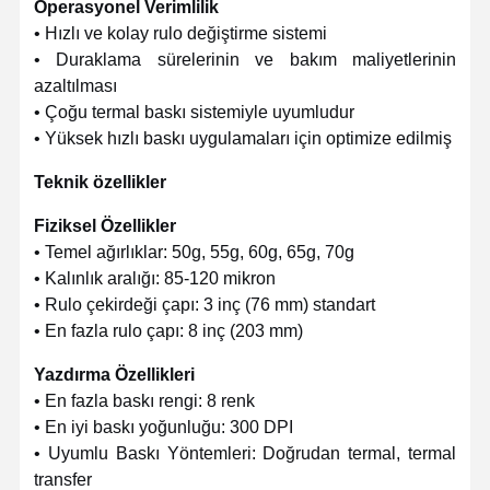
Operasyonel Verimlilik
• Hızlı ve kolay rulo değiştirme sistemi
• Duraklama sürelerinin ve bakım maliyetlerinin
Fabrika Turu
Kalite Kontrol
Bize Ulaşın
Haberler
azaltılması
• Çoğu termal baskı sistemiyle uyumludur
• Yüksek hızlı baskı uygulamaları için optimize edilmiş
Teknik özellikler
Davalar
Bir İndirim
İste
Fiziksel Özellikler
• Temel ağırlıklar: 50g, 55g, 60g, 65g, 70g
Geri Dönüşümlü Kağıt Torba
• Kalınlık aralığı: 85-120 mikron
• Rulo çekirdeği çapı: 3 inç (76 mm) standart
Dönmüş El Kağıt Torbaları
• En fazla rulo çapı: 8 inç (203 mm)
Kağıt Gıda Teslimat Çantaları
Yazdırma Özellikleri
• En fazla baskı rengi: 8 renk
sos kağıt torbalar
• En iyi baskı yoğunluğu: 300 DPI
J Kesilmiş kağıt torba
• Uyumlu Baskı Yöntemleri: Doğrudan termal, termal
transfer