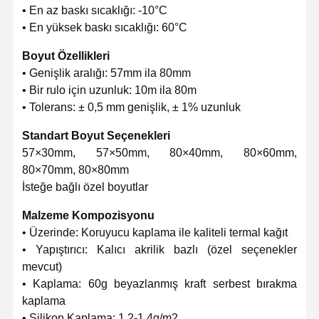
E-ticaret çantaları
• En az baskı sıcaklığı: -10°C
• En yüksek baskı sıcaklığı: 60°C
Kağıt torba düz tutma
Boyut Özellikleri
El yapımı kağıt torbalar
• Genişlik aralığı: 57mm ila 80mm
• Bir rulo için uzunluk: 10m ila 80m
Gıda servisi tek kullanımlık ürünler
• Tolerans: ± 0,5 mm genişlik, ± 1% uzunluk
Kırpın Kâğıt Torbaları
Standart Boyut Seçenekleri
57×30mm, 57×50mm, 80×40mm, 80×60mm,
Termal Kağıt Rulosu
80×70mm, 80×80mm
Dokuma olmayan çantalar
İsteğe bağlı özel boyutlar
Malzeme Kompozisyonu
• Üzerinde: Koruyucu kaplama ile kaliteli termal kağıt
• Yapıştırıcı: Kalıcı akrilik bazlı (özel seçenekler
mevcut)
• Kaplama: 60g beyazlanmış kraft serbest bırakma
kaplama
• Silikon Kaplama: 1.2-1.4g/m2