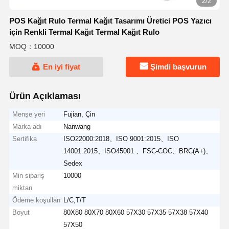
2/2
POS Kağıt Rulo Termal Kağıt Tasarımı Üretici POS Yazıcı
için Renkli Termal Kağıt Termal Kağıt Rulo
MOQ：10000
En iyi fiyat
Şimdi başvurun
Ürün Açıklaması
Menşe yeri
Fujian, Çin
Marka adı
Nanwang
Sertifika
ISO22000:2018、ISO 9001:2015、ISO
14001:2015、ISO45001 、FSC-COC、BRC(A+)、
Sedex
Min sipariş
10000
miktarı
Ödeme koşulları
L/C,T/T
Boyut
80X80 80X70 80X60 57X30 57X35 57X38 57X40
57X50