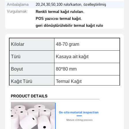
Ambalajlama
20,24,30,50,100 rulo/karton, özelleştirilmiş
Vurgulamak:
,
Renkli termal kağıt ruloları
,
POS yazıcısı termal kağıt
geri dönüştürülebilir termal kağıt rulo
Kilolar
48-70 gram
Türü
Kasaya ait kağıt
Boyut
80*80 mm
Kağıt Türü
Termal Kağıt
Malzeme
% 100 ahşap pulpa kağıdı