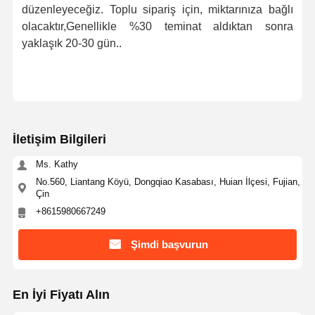
düzenleyeceğiz. Toplu sipariş için, miktarınıza bağlı
olacaktır,Genellikle %30 teminat aldıktan sonra
yaklaşık 20-30 gün..
İletişim Bilgileri
Ms. Kathy
No.560, Liantang Köyü, Dongqiao Kasabası, Huian İlçesi, Fujian,
Çin
+8615980667249
Şimdi başvurun
En İyi Fiyatı Alın