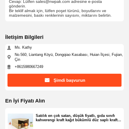
Cevap: Lütfen sales@nwpak.com adresine e-posta
gönderin.
Bir teklif almak için, lütfen poşet türünü, boyutlarını ve
malzemesini, baskı renklerinin sayısını, miktarını belirtin.
İletişim Bilgileri
Ms. Kathy
No.560, Liantang Köyü, Dongqiao Kasabası, Huian İlçesi, Fujian,
Çin
+8615980667249
Şimdi başvurun
En İyi Fiyatı Alın
Satılık en çok satan, düşük fiyatlı, gıda sınıfı
kahverengi kraft kağıt bükümlü düz saplı kraft
kağıt alışveriş çantaları