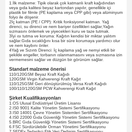
1.İlk malzeme: Tipik olarak çok katmanlı kraft kağıdından
veya gıda kalitesi beyaz kartondan yapılır, genellikle içi
plastik bir filmle (PE kaplama veya CPP gibi) veya alüminyum
folyo ile döşenir.
2İç katman (PE / CPP): Kritik fonksiyonel katman. Yağ
direnci, su direnci ve nem bariyer özellikleri sağlar,Yağın
sızmasını önlemek ve yiyecekleri kuru ve taze tutmak.
3İyi ısı tutma ve koruma: Kağıtın kendisi bir miktar yalıtım
sağlar.Gıda sıcaklığını kısa bir süre korumaya yardımcı olur
ve nem kaybını önler.
4Yağ ve Sızıntı Direnci: İç kaplama yağ ve nemyi etkili bir
şekilde engeller, torbanın ıslanmamasını veya sızmasına izin
vermemesini sağlar ve düzgün bir görünüm sağlar.
Standart malzeme önerisi
110/120GSM Beyaz Kraft Kağıdı
120GSM Virgin Kahverengi Kraft Kağıt
110/125GSM Geri dönüştürülmüş Versa Kraft Kağıdı
100/110/120GSM PCW Kahverengi Kraft Kağıt
Şirket Kualifikasyonları
1.OS Ulusal Endüstriyel Üretim Lisansı
2.IS0 9001 Kalite Yönetim Sistemi Sertifikasyonu
3.IS0 14001 Çevre Yönetim Sistemleri Sertifikasyonu
Evde
Ürün
VR Gösterisi
Hakkımızda
4.IS0 22000 Gıda Güvenliği Yönetim Sistemi Sertifikasyonu
5.BRC Gıda Güvenliği Yönetim Sistemi Sertifikasyonu
6.FSC Sürdürülebilir Orman Yönetimi Sertifikasyonu
7.SEDEx Tedarikçi Etik Veri Değişim Sertifikasyonu