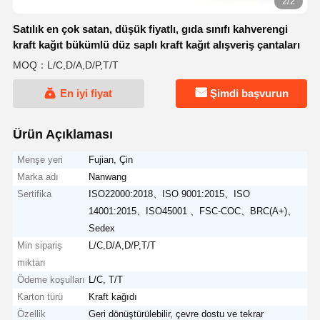
2/2
Satılık en çok satan, düşük fiyatlı, gıda sınıfı kahverengi
kraft kağıt bükümlü düz saplı kraft kağıt alışveriş çantaları
MOQ：L/C,D/A,D/P,T/T
En iyi fiyat
Şimdi başvurun
Ürün Açıklaması
Menşe yeri
Fujian, Çin
Marka adı
Nanwang
Sertifika
ISO22000:2018、ISO 9001:2015、ISO
14001:2015、ISO45001 、FSC-COC、BRC(A+)、
Sedex
Min sipariş
L/C,D/A,D/P,T/T
miktarı
Ödeme koşulları
L/C, T/T
Karton türü
Kraft kağıdı
Özellik
Geri dönüştürülebilir, çevre dostu ve tekrar