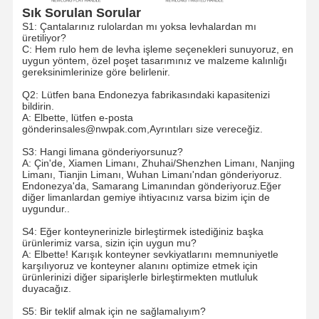
E-ticaret çantaları
Sık Sorulan Sorular
S1: Çantalarınız rulolardan mı yoksa levhalardan mı
Kağıt torba düz tutma
üretiliyor?
C: Hem rulo hem de levha işleme seçenekleri sunuyoruz, en
uygun yöntem, özel poşet tasarımınız ve malzeme kalınlığı
El yapımı kağıt torbalar
gereksinimlerinize göre belirlenir.
Q2: Lütfen bana Endonezya fabrikasındaki kapasitenizi
Gıda servisi tek kullanımlık ürünler
bildirin.
A: Elbette, lütfen e-posta
Kırpın Kâğıt Torbaları
gönderin
sales@nwpak.com,
Ayrıntıları size vereceğiz.
S3: Hangi limana gönderiyorsunuz?
Termal Kağıt Rulosu
A: Çin'de, Xiamen Limanı, Zhuhai/Shenzhen Limanı, Nanjing
Limanı, Tianjin Limanı, Wuhan Limanı'ndan gönderiyoruz.
Dokuma olmayan çantalar
Endonezya'da, Samarang Limanından gönderiyoruz.Eğer
diğer limanlardan gemiye ihtiyacınız varsa bizim için de
uygundur..
S4: Eğer konteynerinizle birleştirmek istediğiniz başka
ürünlerimiz varsa, sizin için uygun mu?
A: Elbette! Karışık konteyner sevkiyatlarını memnuniyetle
karşılıyoruz ve konteyner alanını optimize etmek için
ürünlerinizi diğer siparişlerle birleştirmekten mutluluk
duyacağız.
S5: Bir teklif almak için ne sağlamalıyım?