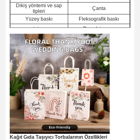
Dikiş yöntemi ve sap
Çanta
tipleri
Yüzey baskı
Fleksografik baskı
tutun
Pamuk ip sapı
marka
Nanwang
tutun
Kraft kağıt kolu
Asgari sipariş miktarı
50000
(MOQ)
Kağıt Gıda Taşıyıcı Torbalarının Özellikleri