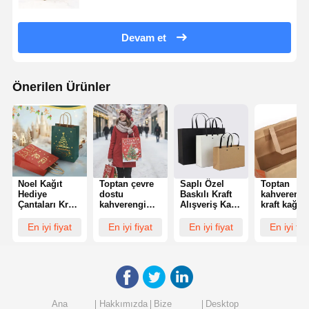
Devam et
Önerilen Ürünler
Noel Kağıt
Toptan çevre
Saplı Özel
Toptan
Hediye
dostu
Baskılı Kraft
kahverengi
Çantaları Kraft
kahverengi
Alışveriş Kağıt
kraft kağıt
Kağıt Festivali
kraft kağıt
Çantası Paket
torbalar, st
El Çantaları
torbaları, Noel
İçin
hediye
En iyi fiyat
En iyi fiyat
En iyi fiyat
En iyi fiy
Dönüştürülmüş
partileri,
çantaları, f
Yakalarla
hediyeler, el
food paket
Hediye
sanatları için
servis
Çantaları Tatil
uygundur ve
çantaları,
Partileri ve
logolarla
burgulu sap
Hediye
özelleştirilebilir
alışveriş
Paketleri İçin
çantaları da
Ana
Hakkımızda
Bize
Desktop
Mükemmel
olmak üzer