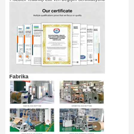
Fabrika Turu
Kalite Kontrol
Bize Ulaşın
Haberler
Davalar
Bir İndirim
İste
Geri Dönüşümlü Kağıt Torba
Fabrika
Dönmüş El Kağıt Torbaları
Kağıt Gıda Teslimat Çantaları
sos kağıt torbalar
J Kesilmiş kağıt torba