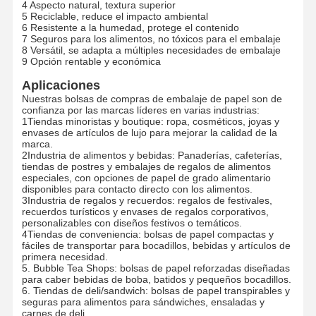
4 Aspecto natural, textura superior
5 Reciclable, reduce el impacto ambiental
6 Resistente a la humedad, protege el contenido
7 Seguros para los alimentos, no tóxicos para el embalaje
8 Versátil, se adapta a múltiples necesidades de embalaje
Visita A La
Control De
Contacta
Noticias
9 Opción rentable y económica
Fábrica
Calidad
Con
Nosotros
Aplicaciones
Nuestras bolsas de compras de embalaje de papel son de
confianza por las marcas líderes en varias industrias:
1Tiendas minoristas y boutique: ropa, cosméticos, joyas y
envases de artículos de lujo para mejorar la calidad de la
marca.
2Industria de alimentos y bebidas: Panaderías, cafeterías,
Casos
Solicitar Una
tiendas de postres y embalajes de regalos de alimentos
Cita
especiales, con opciones de papel de grado alimentario
disponibles para contacto directo con los alimentos.
3Industria de regalos y recuerdos: regalos de festivales,
Bolsa de papel reciclable
recuerdos turísticos y envases de regalos corporativos,
personalizables con diseños festivos o temáticos.
4Tiendas de conveniencia: bolsas de papel compactas y
Bolsas de papel de mango retorcido
fáciles de transportar para bocadillos, bebidas y artículos de
primera necesidad.
Bolsas de papel para la entrega de alimentos
5. Bubble Tea Shops: bolsas de papel reforzadas diseñadas
para caber bebidas de boba, batidos y pequeños bocadillos.
6. Tiendas de deli/sandwich: bolsas de papel transpirables y
bolsas de papel el SOS
seguras para alimentos para sándwiches, ensaladas y
carnes de deli.