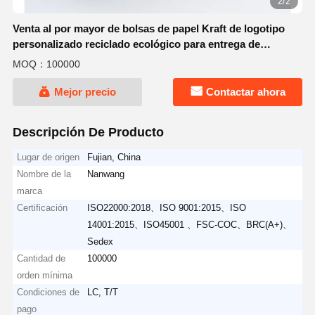
2/2
Venta al por mayor de bolsas de papel Kraft de logotipo
personalizado reciclado ecológico para entrega de
alimentos, soportes de supermercado, bolsas de regalo de
MOQ：100000
Halloween
Mejor precio
Contactar ahora
Descripción De Producto
Lugar de origen
Fujian, China
Nombre de la
Nanwang
marca
Certificación
ISO22000:2018、ISO 9001:2015、ISO
14001:2015、ISO45001 、FSC-COC、BRC(A+)、
Sedex
Cantidad de
100000
orden mínima
Condiciones de
LC, T/T
pago