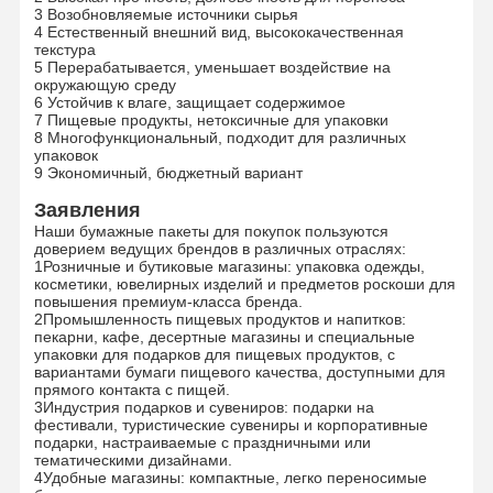
3 Возобновляемые источники сырья
4 Естественный внешний вид, высококачественная
текстура
Экскурсия
Контроль
Свяжитесь С
Новости
5 Перерабатывается, уменьшает воздействие на
По Заводу
Качества
Нами
окружающую среду
6 Устойчив к влаге, защищает содержимое
7 Пищевые продукты, нетоксичные для упаковки
8 Многофункциональный, подходит для различных
упаковок
9 Экономичный, бюджетный вариант
Заявления
Случаи
Запрос
Цены
Наши бумажные пакеты для покупок пользуются
доверием ведущих брендов в различных отраслях:
1Розничные и бутиковые магазины: упаковка одежды,
косметики, ювелирных изделий и предметов роскоши для
Перерабатываемый бумажный пакет
повышения премиум-класса бренда.
2Промышленность пищевых продуктов и напитков:
Бумажные пакеты с скрученной ручкой
пекарни, кафе, десертные магазины и специальные
упаковки для подарков для пищевых продуктов, с
вариантами бумаги пищевого качества, доступными для
Бумажные пакеты для доставки еды
прямого контакта с пищей.
3Индустрия подарков и сувениров: подарки на
фестивали, туристические сувениры и корпоративные
бумажные мешки sos
подарки, настраиваемые с праздничными или
тематическими дизайнами.
J Папный мешок нарезки
4Удобные магазины: компактные, легко переносимые