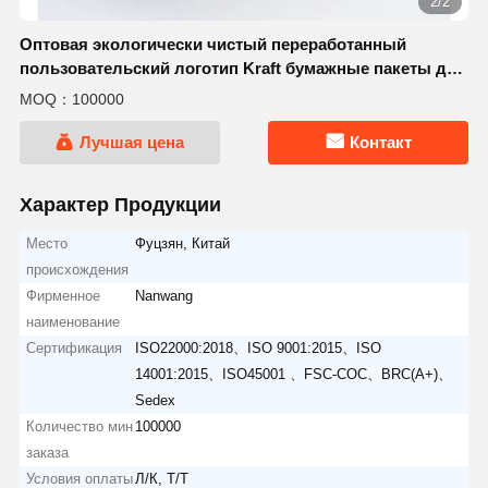
2/2
Оптовая экологически чистый переработанный
пользовательский логотип Kraft бумажные пакеты для
доставки продуктов питания Ручки супермаркетов
MOQ：100000
Хэллоуин подарок взять пакеты
Лучшая цена
Контакт
Характер Продукции
Место
Фуцзян, Китай
происхождения
Фирменное
Nanwang
наименование
Сертификация
ISO22000:2018、ISO 9001:2015、ISO
14001:2015、ISO45001 、FSC-COC、BRC(A+)、
Sedex
Количество мин
100000
заказа
Условия оплаты
Л/К, Т/Т