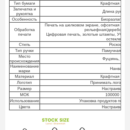
Тип бумаги
Крафтная бума
Запечатка и
Длина рукоятк
рукоятка
Особенность
Биоразлагаем
Печать на шелковом экране, офсетная печа
Обработка
рельефная/деребованн
печати
Цифровая печать, золотые штампы, УФ-пе
остекление
Стиль
Роскошь
Тип ручки
Памучная руч
Место
Фуцзянь, Кита
происхождения
Наименование
Нанван
марки
Материал
Крафтная бума
Логотип
Принимать логотип н
Размер
Настраиваем
МОК
100000 штук
Использование
Упаковка продуктов питан
Цвета
Настраиваем