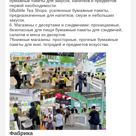
бумажные пакеты для закусок, напитков и предметов
первой необходимости.
Торговые пакеты
5Bubble Tea Shops: усиленные бумажные пакеты,
предназначенные для напитков, смузи и небольших
Бумажная сумка плоская ручка
закусок.
6. Магазины с десертами и сэндвичами: проницаемые,
безопасные для пищи бумажные пакеты для сэндвичей,
Бумажные пакеты ручной работы
салатов и мяса из десертов.
7Книжные магазины: просторные, прочные бумажные
пакеты для книг, тетрадей и предметов искусства.
Продукты для еды
Сжать бумажные пакеты
Термальный бумажный крен
Сумки из нетканого материала
Фабрика