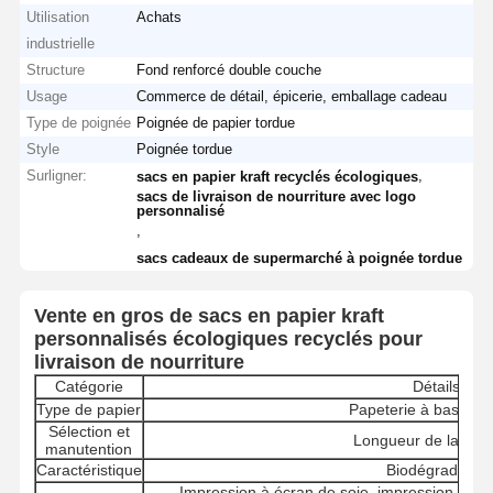
Utilisation
Achats
industrielle
Structure
Fond renforcé double couche
Usage
Commerce de détail, épicerie, emballage cadeau
Type de poignée
Poignée de papier tordue
Style
Poignée tordue
Surligner:
,
sacs en papier kraft recyclés écologiques
sacs de livraison de nourriture avec logo
personnalisé
,
sacs cadeaux de supermarché à poignée tordue
Vente en gros de sacs en papier kraft
personnalisés écologiques recyclés pour
livraison de nourriture
Catégorie
Détails
Type de papier
Papeterie à base de 
Sélection et
Longueur de la poi
manutention
Caractéristique
Biodégradable
Impression à écran de soie, impression offse