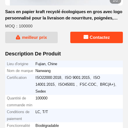
2/2
Sacs en papier kraft recyclé écologiques en gros avec logo
personnalisé pour la livraison de nourriture, poignées,
supermarché, cadeaux d'Halloween, sacs à emporter
MOQ：100000
meilleur prix
Contactez
Description De Produit
Lieu d'origine
Fujian, Chine
Nom de marque
Nanwang
Certification
ISO22000:2018、ISO 9001:2015、ISO
14001:2015、ISO45001 、FSC-COC、BRC(A+)、
Sedex
Quantité de
100000
commande min
Conditions de
LC, T/T
paiement
Fonctionnalité
Biodégradable