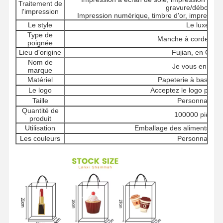
Traitement de
gravure/débossag
l'impression
Impression numérique, timbre d'or, impression U
Le style
Le luxe
Type de
Manche à corde en 
poignée
Lieu d'origine
Fujian, en Chin
Nom de
Je vous en prie.
marque
Matériel
Papeterie à base de 
Le logo
Acceptez le logo perso
Taille
Personnalisé
Quantité de
100000 pièces
produit
Utilisation
Emballage des aliments et 
Les couleurs
Personnalisé