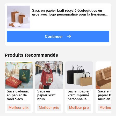
Sacs en papier kraft recyclé écologiques en
gros avec logo personnalisé pour la livraison
de nourriture, poignées, supermarché, cadeaux
d'Halloween, sacs à emporter
Continuer
Produits Recommandés
Sacs cadeaux
Sacs en
Sac en papier
Sacs en
en papier de
papier kraft
kraft imprimé
papier kraft
Noël Sacs
brun
personnalisé
brun en gr
cadeaux en
écologiques
avec poignées
acceptant
papier Kraft
en gros avec
en papier
l'impressi
Meilleur prix
Meilleur prix
Meilleur prix
Meilleur p
Festival Sacs
poignées
pour
personnali
à main Sacs
torsadées,
emballage
y compris 