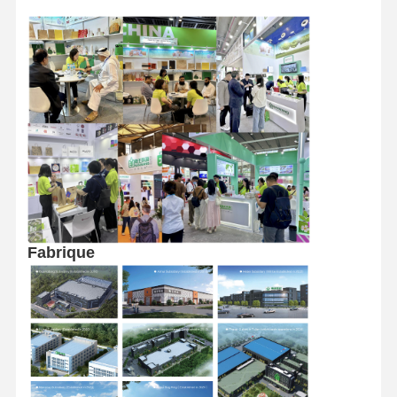
J Sac en papier découpé
Sacs de commerce électronique
Sac en papier à poignée plate
Sacs en papier faits à la main
Produits jetables destinés à la restauration
Des sacs en papier à pincer
Petit pain de papier thermosensible
Fabrique
Sacs non tissés