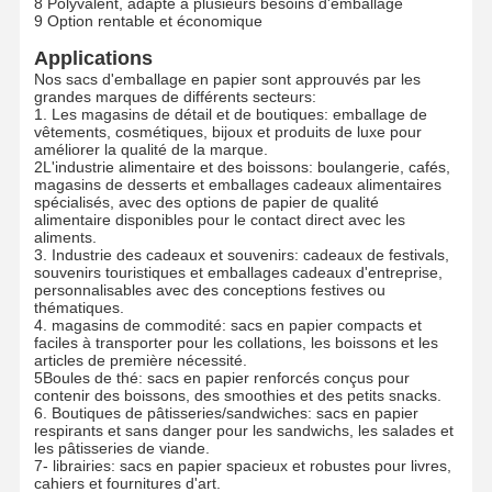
8 Polyvalent, adapté à plusieurs besoins d'emballage
9 Option rentable et économique
Applications
Nos sacs d'emballage en papier sont approuvés par les
grandes marques de différents secteurs:
Visite De
Contrôle De
Nous
Nouvelles
1. Les magasins de détail et de boutiques: emballage de
L'usine
La Qualité
Contacter
vêtements, cosmétiques, bijoux et produits de luxe pour
améliorer la qualité de la marque.
2L'industrie alimentaire et des boissons: boulangerie, cafés,
magasins de desserts et emballages cadeaux alimentaires
spécialisés, avec des options de papier de qualité
alimentaire disponibles pour le contact direct avec les
aliments.
Les Affaires
Demandez
3. Industrie des cadeaux et souvenirs: cadeaux de festivals,
Un Devis
souvenirs touristiques et emballages cadeaux d'entreprise,
personnalisables avec des conceptions festives ou
thématiques.
Sac en papier recyclable
4. magasins de commodité: sacs en papier compacts et
faciles à transporter pour les collations, les boissons et les
articles de première nécessité.
Sacs en papier à poignée tordue
5Boules de thé: sacs en papier renforcés conçus pour
contenir des boissons, des smoothies et des petits snacks.
6. Boutiques de pâtisseries/sandwiches: sacs en papier
Sacs de livraison de nourriture en papier
respirants et sans danger pour les sandwichs, les salades et
les pâtisseries de viande.
sacs en papier de SOS
7- librairies: sacs en papier spacieux et robustes pour livres,
cahiers et fournitures d'art.