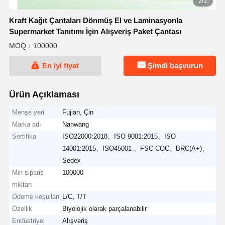
2/2
Kraft Kağıt Çantaları Dönmüş El ve Laminasyonla
Supermarket Tanıtımı İçin Alışveriş Paket Çantası
MOQ：100000
En iyi fiyat
Şimdi başvurun
Ürün Açıklaması
Menşe yeri
Fujian, Çin
Marka adı
Nanwang
Sertifika
ISO22000:2018、ISO 9001:2015、ISO
14001:2015、ISO45001 、FSC-COC、BRC(A+)、
Sedex
Min sipariş
100000
miktarı
Ödeme koşulları
L/C, T/T
Özellik
Biyolojik olarak parçalanabilir
Endüstriyel
Alışveriş