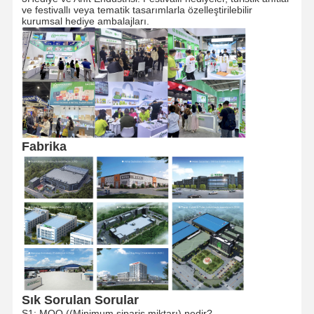
ve festivallı veya tematik tasarımlarla özelleştirilebilir
kurumsal hediye ambalajları.
Fabrika Turu
Kalite Kontrol
Bize Ulaşın
Haberler
Davalar
Bir İndirim
İste
Fabrika
Geri Dönüşümlü Kağıt Torba
Dönmüş El Kağıt Torbaları
Kağıt Gıda Teslimat Çantaları
sos kağıt torbalar
J Kesilmiş kağıt torba
Sık Sorulan Sorular
S1: MOQ ((Minimum sipariş miktarı) nedir?