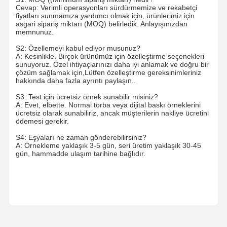
E-ticaret çantaları
Cevap: Verimli operasyonları sürdürmemize ve rekabetçi
fiyatları sunmamıza yardımcı olmak için, ürünlerimiz için
asgari sipariş miktarı (MOQ) belirledik. Anlayışınızdan
Kağıt torba düz tutma
memnunuz.
El yapımı kağıt torbalar
S2: Özellemeyi kabul ediyor musunuz?
A: Kesinlikle. Birçok ürünümüz için özelleştirme seçenekleri
sunuyoruz. Özel ihtiyaçlarınızı daha iyi anlamak ve doğru bir
Gıda servisi tek kullanımlık ürünler
çözüm sağlamak için,Lütfen özelleştirme gereksinimleriniz
hakkında daha fazla ayrıntı paylaşın..
Kırpın Kâğıt Torbaları
S3: Test için ücretsiz örnek sunabilir misiniz?
A: Evet, elbette. Normal torba veya dijital baskı örneklerini
Termal Kağıt Rulosu
ücretsiz olarak sunabiliriz, ancak müşterilerin nakliye ücretini
ödemesi gerekir.
Dokuma olmayan çantalar
S4: Eşyaları ne zaman gönderebilirsiniz?
A: Örnekleme yaklaşık 3-5 gün, seri üretim yaklaşık 30-45
gün, hammadde ulaşım tarihine bağlıdır.