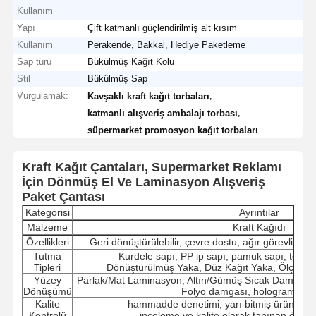
Kullanım
Yapı
Çift katmanlı güçlendirilmiş alt kısım
Kullanım
Perakende, Bakkal, Hediye Paketleme
Sap türü
Bükülmüş Kağıt Kolu
Stil
Bükülmüş Sap
Vurgulamak:
,
Kavşaklı kraft kağıt torbaları
,
katmanlı alışveriş ambalajı torbası
süpermarket promosyon kağıt torbaları
Kraft Kağıt Çantaları, Supermarket Reklamı
İçin Dönmüş El Ve Laminasyon Alışveriş
Paket Çantası
Kategorisi
Ayrıntılar
Malzeme
Kraft Kağıdı
Özellikleri
Geri dönüştürülebilir, çevre dostu, ağır görevli, doğ
Tutma
Kurdele sapı, PP ip sapı, pamuk sapı, tohum
Tipleri
Dönüştürülmüş Yaka, Düz Kağıt Yaka, Ölçümlü
Yüzey
Parlak/Mat Laminasyon, Altın/Gümüş Sıcak Damgal
Dönüşümü
Folyo damgası, hologram etkis
Kalite
hammadde denetimi, yarı bitmiş ürün dene
Kontrolü
inceleme ve kalite olarak tanınan örne