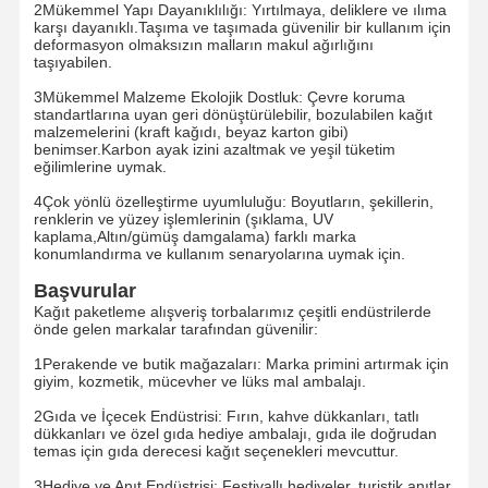
2Mükemmel Yapı Dayanıklılığı: Yırtılmaya, deliklere ve ılıma
karşı dayanıklı.Taşıma ve taşımada güvenilir bir kullanım için
deformasyon olmaksızın malların makul ağırlığını
taşıyabilen.
3Mükemmel Malzeme Ekolojik Dostluk: Çevre koruma
standartlarına uyan geri dönüştürülebilir, bozulabilen kağıt
malzemelerini (kraft kağıdı, beyaz karton gibi)
benimser.Karbon ayak izini azaltmak ve yeşil tüketim
eğilimlerine uymak.
4Çok yönlü özelleştirme uyumluluğu: Boyutların, şekillerin,
renklerin ve yüzey işlemlerinin (şıklama, UV
kaplama,Altın/gümüş damgalama) farklı marka
konumlandırma ve kullanım senaryolarına uymak için.
Başvurular
Kağıt paketleme alışveriş torbalarımız çeşitli endüstrilerde
önde gelen markalar tarafından güvenilir:
1Perakende ve butik mağazaları: Marka primini artırmak için
giyim, kozmetik, mücevher ve lüks mal ambalajı.
2Gıda ve İçecek Endüstrisi: Fırın, kahve dükkanları, tatlı
Evde
Ürün
VR Gösterisi
Hakkımızda
dükkanları ve özel gıda hediye ambalajı, gıda ile doğrudan
temas için gıda derecesi kağıt seçenekleri mevcuttur.
3Hediye ve Anıt Endüstrisi: Festivallı hediyeler, turistik anıtlar