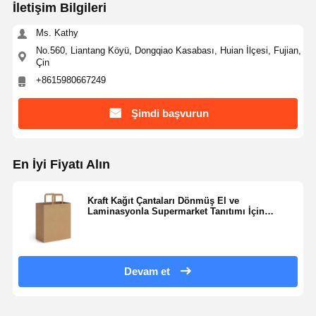
İletişim Bilgileri
Ms. Kathy
No.560, Liantang Köyü, Dongqiao Kasabası, Huian İlçesi, Fujian,
Çin
+8615980667249
Şimdi başvurun
En İyi Fiyatı Alın
Kraft Kağıt Çantaları Dönmüş El ve
Laminasyonla Supermarket Tanıtımı İçin
Alışveriş Paket Çantası
Devam et