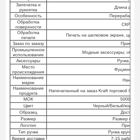
Запечатка и
Длина рукоя
рукоятка
Особенность
Перерабатыв
Обработка
СКРИНТ
поверхности
Обработка
Печать на шелковом экране, цифро
печати
Заказ по заказу
Примите.
Промышленное
Модные аксессуары; обувь 
использование
Аксессуары
Ручка, лен
Место
Фуцзянь, Ки
происхождения
Наименование
Нанван
марки
Наименование
Напечатанный на заказ Kraft торговой бума
продукта
МОК
50000 шт
Цвет
Черный/Белый/коричн
Образец
Доступно
Размер
Размер по за
Логотип
Принято
Тип ручки
Ручка круговой
Время доставки
7-15 рабочих