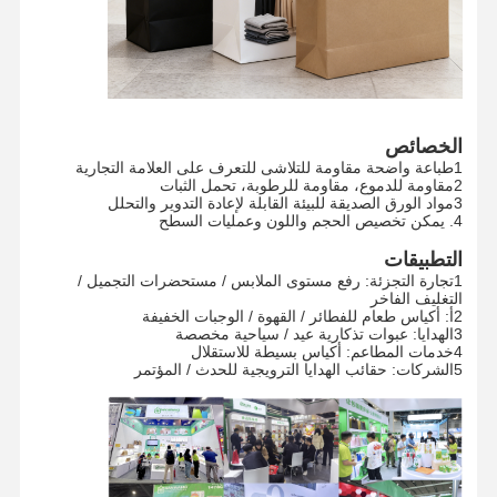
الخصائص
1طباعة واضحة مقاومة للتلاشى للتعرف على العلامة التجارية
2مقاومة للدموع، مقاومة للرطوبة، تحمل الثبات
3مواد الورق الصديقة للبيئة القابلة لإعادة التدوير والتحلل
4. يمكن تخصيص الحجم واللون وعمليات السطح
التطبيقات
1تجارة التجزئة: رفع مستوى الملابس / مستحضرات التجميل /
التغليف الفاخر
2أ: أكياس طعام للفطائر / القهوة / الوجبات الخفيفة
3الهدايا: عبوات تذكارية عيد / سياحية مخصصة
4خدمات المطاعم: أكياس بسيطة للاستقلال
5الشركات: حقائب الهدايا الترويجية للحدث / المؤتمر
الصفحة
المنتجات
عرض الواقع
معلومات عنا
الرئيسية
الافتراضي