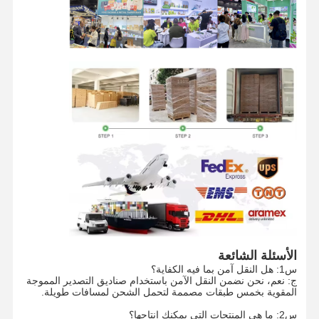
جولة في
مراقبة الجودة
اتصل بنا
أخبار
المصنع
الحالات
اطلب اقتباس
كيس ورقي قابل لإعادة التدوير
أكياس الورق الملتوية الملتوية
أكياس توصيل طعام ورقية
الأسئلة الشائعة
س1: هل النقل آمن بما فيه الكفاية؟
أكياس الورق sos
ج: نعم، نحن نضمن النقل الآمن باستخدام صناديق التصدير المموجة
المقوية بخمس طبقات مصممة لتحمل الشحن لمسافات طويلة.
كيس الورق المقطوع
س2: ما هي المنتجات التي يمكنك إنتاجها؟