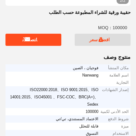
2/2
حقيبة ورقية للشراء المطبوعة حسب الطلب
MOQ：100000
افضل سعر
ﺎﺘﺼﻟ ﺍﻶﻧ
منتوج وصف
مكان المنشأ
فوجيان ، الصين
اسم العلامة
Nanwang
التجارية
إصدار الشهادات
ISO22000:2018、ISO 9001:2015、ISO
14001:2015、ISO45001 、FSC-COC、BRC(A+)、
Sedex
الحد الأدنى لكمية
100000
شروط الدفع
الاعتماد المستندي، تي/تي
ميزة
قابلة للتحلل
الاستخدام
التسوق