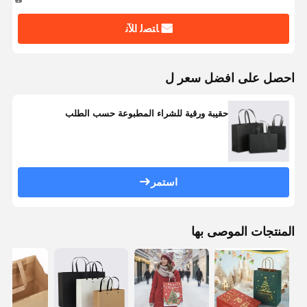
ﺎﺘﺼﻟ ﺍﻶﻧ
احصل على افضل سعر ل
حقيبة ورقية للشراء المطبوعة حسب الطلب
استمر
المنتجات الموصى بها