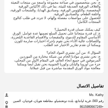
ج: نحن متخصصون في صناعة مجموعة واسعة من منتجات التعبئة
حقائب التجارة الإلكترونية
والغلاف الورقية الصديقة للبيئة، بما في ذلك الأكياس الورقية
المخصصة، والكؤوس الورقية، وصناديق الهدايا، والشنجات الورقية،
وأغلفة الطعام، والصناديق الورقية.
كيس الورق المقبض المسطح
للحصول على مواصفات مفصلة وإلهام، لا تتردد في طلب كتالوج
المنتجات الكامل!
أكياس الورق المصنوعة يدوياً
كيف يمكنك ضمان قدرة التحميل؟
ج: إن قدرة منتجاتنا على تحميل السلع تضمنها عدة عوامل: الورق
المواد المستخدمة مرة واحدة في خدمات الطعام
الأساسي المقاوم للدموع، والمقبضات والأقسام القاعدية المُعززة،
واللصاقات عالية الأداء.نحن نقوم بإجراء اختبارات صارمة للوزن
ويمكننا أن نقدم تقارير الاختبار عند الطلب.
حقائب الورق القاعية
السؤال 4: من أين تشتري المواد الخام؟
لفة ورق حراري
ج: نحن نشتري موادنا الخام من شبكة مختارة من الموردين
المرموقين في جميع أنحاء العالم، في المقام الأول من المحلي،
جزء من أوروبا واليابان وكوريا الجنوبية.نحن نقبل أيضا ويمكننا
أكياس غير منسوجة
معالجة مواد الورق المقدمة مباشرة من قبل عملائنا.
تفاصيل الاتصال
Ms. Kathy
رقم 560، قرية ليانتانغ، بلدة دونغتشياو، مقاطعة هويان، فوجيان، الصين
+8615980667249