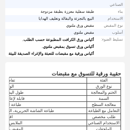
الصناعي
بناء
طبقة سفلية معززة بطبقة مزدوجة
الاستخدام
البيع بالتجزئة والبقالة وتغليف الهدايا
نوع المقبض
مقبض ورق ملتوي
أسلوب
مقبض ملتوي
تسليط الضوء:
,
أكياس ورق الكرافت المطبوعة حسب الطلب
,
أكياس ورق تسوق بمقبض ملتوي
أكياس ورقية مع مقبضات للتعبئة والإغراء الصديقة للبيئة
حقيبة ورقية للتسوق مع مقبضات
الفئة
تفاصيل
نوع الورق
الورق
الختم والمعالجة
طول اليد المق
السمة
قابلة لإعادة الت
معالجة السطح
طباعة الشاش
التعامل مع الطباعة
طباعة الشاشة الحريرية، الطباعة 
طلب مخصص
اقبل
الاستخدام الصناعي
الملابس والحذ
الملحقات
المقبض، الشر