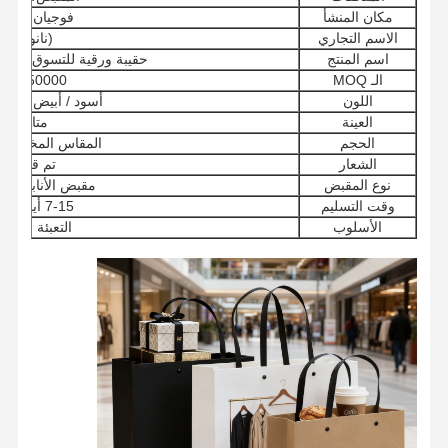
مكان المنشأ
فوجيان، الصي
الاسم التجاري
(نانوانغ)
اسم المنتج
حقيبة ورقية للتسوق مع م
الـ MOQ
50000 PCS
اللون
أسود / أبيض / بني 
العينة
متاحة
الحجم
المقاس المخصص 
الشعار
تم قبولها
نوع المقبض
مقبض الأنابيب الد
وقت التسليم
7-15 أيام عمل
الأسلوب
التعبئة الفاخر