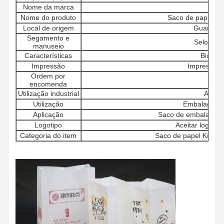
Nome da marca
Nan
Nome do produto
Saco de papel Kra
Local de origem
Guangdon
Segamento e
Selo aut
manuseio
Características
Biodeg
Impressão
Impressão f
Ordem por
Ace
encomenda
Utilização industrial
Alime
Utilização
Embalagem d
Aplicação
Saco de embalagem d
Logotipo
Aceitar logotip
Categoria do item
Saco de papel Kraft d