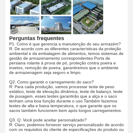
Sacos de comércio eletrónico
Saco de papel com alça plana
Sacos de papel feitos à mão
Perguntas frequentes
P1: Como é que gerencia a manutenção do seu armazém?
R: De acordo com as diferentes características da proteção
Produtos descartáveis de serviço alimentar
ambiental e da embalagem de alimentos, temos sistemas de
gestão de armazenamento correspondentes.Porta de
Sacos de papel de fundo apertados
persiana rolante à prova de pó, proteção contra poeira e
insetos, remoção de poeira, garantiremos que o ambiente
de armazenagem seja seguro e limpo.
Rolo de papel térmico
Q2: Como garantir o carregamento do saco?
sacos não tecidos
R: Para cada produção, vamos processar teste de peso
estático, teste de elevação dinâmica, teste de balanço, teste
de puxagem, esses testes garantirão que a alça e o saco
tenham uma boa função durante o uso.Também fazemos
testes de alta e baixa temperatura, o que garante que os
sacos também funcionem bem após longos carregamentos.
Q3. Q: Você pode aceitar personalizado?
R: Claro, podemos fornecer serviço personalizado de acordo
com os requisitos do cliente de especificações do produto ou