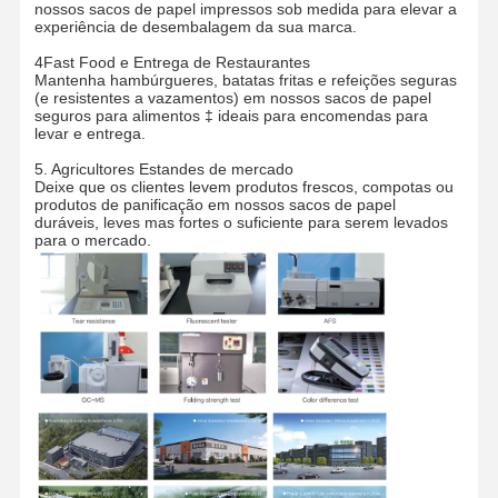
nossos sacos de papel impressos sob medida para elevar a
experiência de desembalagem da sua marca.
4Fast Food e Entrega de Restaurantes
Mantenha hambúrgueres, batatas fritas e refeições seguras
Visita À
Controle De
Contacte-
Notícias
(e resistentes a vazamentos) em nossos sacos de papel
Fábrica
Qualidade
Nos
seguros para alimentos ‡ ideais para encomendas para
levar e entrega.
5. Agricultores Estandes de mercado
Deixe que os clientes levem produtos frescos, compotas ou
produtos de panificação em nossos sacos de papel
duráveis, leves mas fortes o suficiente para serem levados
Casos
Solicite Um
para o mercado.
Orçamento
Saco de papel reciclável
Sacos de papel de punho torcido
Sacos de Papel para Entrega de Comida
sacos de papel do SOS
Saco de Papel Corte em J