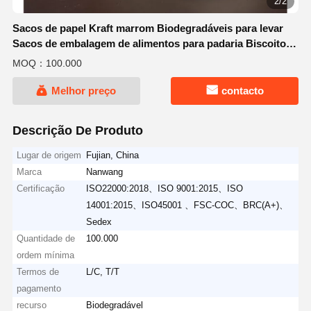
2/2
Sacos de papel Kraft marrom Biodegradáveis para levar
Sacos de embalagem de alimentos para padaria Biscoitos
Snacks Sandwiches
MOQ：100.000
Melhor preço
contacto
Descrição De Produto
Lugar de origem
Fujian, China
Marca
Nanwang
Certificação
ISO22000:2018、ISO 9001:2015、ISO
14001:2015、ISO45001 、FSC-COC、BRC(A+)、
Sedex
Quantidade de
100.000
ordem mínima
Termos de
L/C, T/T
pagamento
recurso
Biodegradável