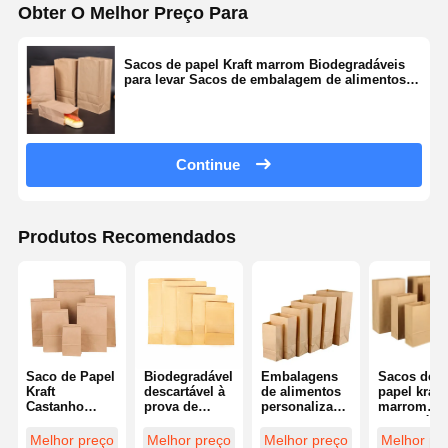
Obter O Melhor Preço Para
Sacos de papel Kraft marrom Biodegradáveis
para levar Sacos de embalagem de alimentos
para padaria Biscoitos Snacks Sandwiches
Continue
Produtos Recomendados
Saco de Papel
Biodegradável
Embalagens
Sacos de
Kraft
descartável à
de alimentos
papel kraft
Castanho
prova de
personalizadas
marrom
Saco de
gordura
Saco de pão
descartáve
Embalagem
Impressão de
de papel kraft
biodegradá
Melhor preço
Melhor preço
Melhor preço
Melhor pr