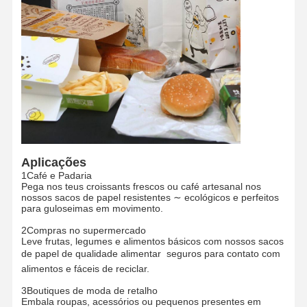
Aplicações
1Café e Padaria
Pega nos teus croissants frescos ou café artesanal nos
nossos sacos de papel resistentes ∼ ecológicos e perfeitos
para guloseimas em movimento.
2Compras no supermercado
Leve frutas, legumes e alimentos básicos com nossos sacos
de papel de qualidade alimentar  seguros para contato com
Início
Produtos
Espetáculo
Sobre Nós
alimentos e fáceis de reciclar.
VR
3Boutiques de moda de retalho
Embala roupas, acessórios ou pequenos presentes em