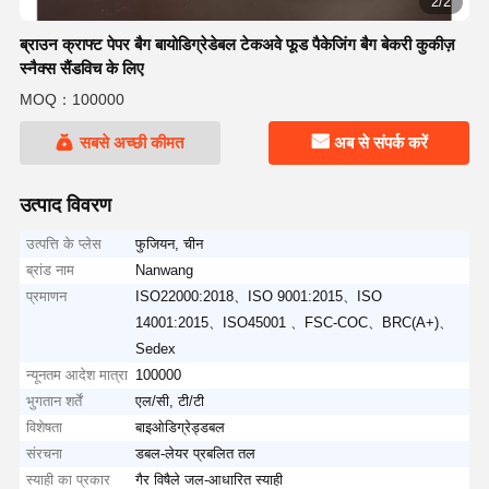
2/2
ब्राउन क्राफ्ट पेपर बैग बायोडिग्रेडेबल टेकअवे फूड पैकेजिंग बैग बेकरी कुकीज़
स्नैक्स सैंडविच के लिए
MOQ：100000
सबसे अच्छी कीमत
अब से संपर्क करें
उत्पाद विवरण
उत्पत्ति के प्लेस
फुजियन, चीन
ब्रांड नाम
Nanwang
प्रमाणन
ISO22000:2018、ISO 9001:2015、ISO
14001:2015、ISO45001 、FSC-COC、BRC(A+)、
Sedex
न्यूनतम आदेश मात्रा
100000
भुगतान शर्तें
एल/सी, टी/टी
विशेषता
बाइओडिग्रेड्डबल
संरचना
डबल-लेयर प्रबलित तल
स्याही का प्रकार
गैर विषैले जल-आधारित स्याही