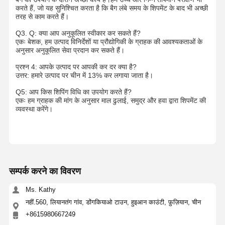
ई-कॉमर्स बैग
करते हैं, जो यह सुनिश्चित करता है कि बैग लंबे समय के शिपमेंट के बाद भी अच्छी
तरह से काम करते हैं।
पेपर बैग फ्लैट हैंडल
Q3. Q: क्या आप अनुकूलित स्वीकार कर सकते हैं?
एकः बेशक, हम उत्पाद विनिर्देशों या प्रौद्योगिकी के ग्राहक की आवश्यकताओं के
हस्तनिर्मित पेपर बैग
अनुसार अनुकूलित सेवा प्रदान कर सकते हैं।
प्रश्न 4: आपके उत्पाद पर आपकी कर दर क्या है?
खाद्य पदार्थों की सेवा करने वाले डिस्पोजेबल सामान
उत्तर: हमारे उत्पाद पर चीन में 13% कर लगाया जाता है।
कागज के बैगों को निचोड़ें
Q5: आप किस शिपिंग विधि का उपयोग करते हैं?
एकः हम ग्राहक की मांग के अनुसार माल ढुलाई, समुद्र और हवा द्वारा शिपमेंट की
व्यवस्था करेंगे।
थर्मल पेपर रोल
गैर -बुने हुए थैले
सम्पर्क करने का विवरण
Ms. Kathy
नहीं.560, लियानतंग गांव, डोंगकियाओ टाउन, हुइआन काउंटी, फ़ुज़ियान, चीन
+8615980667249