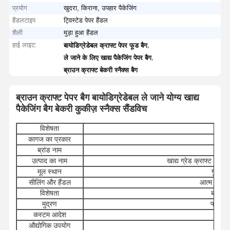
प्रयोग
खुदरा, किराना, उपहार पैकेजिंग
हैंडलटाइप
ट्विस्टेड पेपर हैंडल
शैली
मुड़ा हुआ हैंडल
हाई लाइट:
,
बायोडिग्रेडेबल क्राफ्ट पेपर फूड बैग
,
ले जाने के लिए खाद्य पैकेजिंग पेपर बैग
ब्राउन क्राफ्ट बेकरी स्नैक्स बैग
ब्राउन क्राफ्ट पेपर बैग बायोडिग्रेडेबल ले जाने योग्य खाद्य
पैकेजिंग बैग बेकरी कुकीज़ स्नैक्स सैंडविच
विशेषता
वि
कागज का प्रकार
क्राफ्
ब्रांड नाम
नान
उत्पाद का नाम
खाद्य ग्रेड क्राफ्ट पेपर ब
मूल स्थान
गुआंग्ड
सीलिंग और हैंडल
आत्म चिपकन
विशेषता
बायोडिग
मुद्रण
फ्लेक्सो 
कस्टम आदेश
स्वीका
औद्योगिक उपयोग
भो