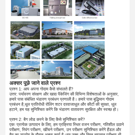
फ़ैक्टरी टूर
गुणवत्ता नियंत्रण
हमसे संपर्क करें
समाचार
मामले
एक उद्धरण का
अनुरोध करें
पुनर्नवीनीकरण योग्य पेपर बैग
अक्सर पूछे जाने वाले प्रश्न
घुमावदार हैंडल पेपर बैग
प्रश्न 1: आप अपना गोदाम कैसे संभालते हैं?
उत्तर: पर्यावरण संरक्षण और खाद्य पैकेजिंग की विभिन्न विशेषताओं के अनुसार,
हमारे पास संबंधित भंडारण प्रबंधन प्रणाली है। हमारे पास बुद्धिमान गोदाम
पेपर फूड डिलीवरी बैग
प्रबंधन है,धूल प्रतिरोधी रोलिंग शटर दरवाजाधूल और कीटों की सुरक्षा, धूल
हटाने, हम यह सुनिश्चित करेंगे कि भंडारण वातावरण सुरक्षित और स्वच्छ हो।
एसओएस पेपर बैग
प्रश्न 2: बैग लोड करने के लिए कैसे सुनिश्चित करें?
एकः प्रत्येक उत्पादन के लिए, हम प्रक्रिया स्थिर वजन परीक्षण, गतिशील उठाने
J कट पेपर बैग
परीक्षण, स्विंग परीक्षण, खींचने परीक्षण, उन परीक्षण सुनिश्चित करेंगे हैंडल और
बैग का उपयोग के दौरान अच्छा कार्य है।हम उच्च और निम्न तापमान परीक्षण भी