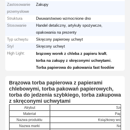
Zastosowanie
Zakupy
przemysłowe
Struktura
Dwuwarstwowo wzmocnione dno
Stosowanie
Handel detaliczny, artykuły spożywcze,
opakowania na prezenty
Typ uchwytu
Skręcony papierowy uchwyt
Styl
Skręcony uchwyt
High Light:
,
brązowy worek z chleba z papieru kraft
,
torba na zakupy z skręconymi uchwytami
Torba papierowa do pakowania fast foodów
Brązowa torba papierowa z papierami
chlebowymi, torba pakowań papierowych,
torba do jedzenia szybkiego, torba zakupowa
z skręconymi uchwytami
Atrybut
Szczegó
Materiał
Papier Kr
Nazwa produktu
Książkowy worek n
Nazwa marki
Nanwan