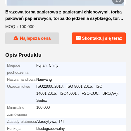
2/3
Brązowa torba papierowa z papierami chlebowymi, torba
pakowań papierowych, torba do jedzenia szybkiego, torba
zakupowa z skręconymi uchwytami
MOQ：100 000
Najlepsza cena
Skontaktuj się teraz
Opis Produktu
Miejsce
Fujian, Chiny
pochodzenia
Nazwa handlowa
Nanwang
Orzecznictwo
ISO22000:2018、ISO 9001:2015、ISO
14001:2015、ISO45001 、FSC-COC、BRC(A+)、
Sedex
Minimalne
100 000
zamówienie
Zasady płatności
Akredytywa, T/T
Funkcja
Biodegradowalny