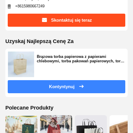
+8615980667249
Skontaktuj się teraz
Uzyskaj Najlepszą Cenę Za
Brązowa torba papierowa z papierami
chlebowymi, torba pakowań papierowych, torba
do jedzenia szybkiego, torba zakupowa z
skręconymi uchwytami
Kontyntynuj
Polecane Produkty