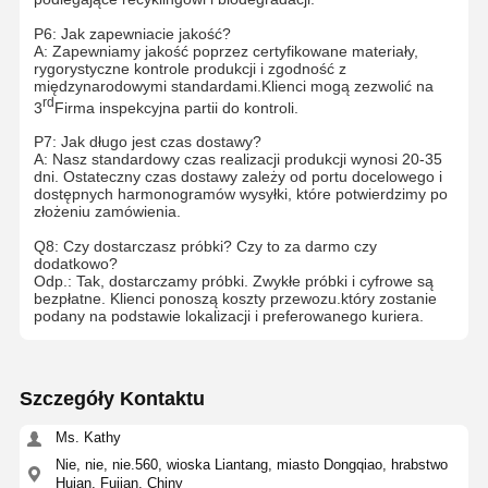
P6: Jak zapewniacie jakość?
A: Zapewniamy jakość poprzez certyfikowane materiały,
rygorystyczne kontrole produkcji i zgodność z
międzynarodowymi standardami.Klienci mogą zezwolić na
rd
3
Firma inspekcyjna partii do kontroli.
P7: Jak długo jest czas dostawy?
A: Nasz standardowy czas realizacji produkcji wynosi 20-35
dni. Ostateczny czas dostawy zależy od portu docelowego i
dostępnych harmonogramów wysyłki, które potwierdzimy po
złożeniu zamówienia.
Q8: Czy dostarczasz próbki? Czy to za darmo czy
dodatkowo?
Odp.: Tak, dostarczamy próbki. Zwykłe próbki i cyfrowe są
bezpłatne. Klienci ponoszą koszty przewozu.który zostanie
podany na podstawie lokalizacji i preferowanego kuriera.
Szczegóły Kontaktu
Ms. Kathy
Nie, nie, nie.560, wioska Liantang, miasto Dongqiao, hrabstwo
Huian, Fujian, Chiny