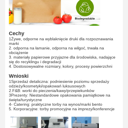
Cechy
1Żywe, odporne na wyblaknięcie druki dla rozpoznawania
marki
2. odporna na łamanie, odporna na wilgoć, trwała na
obciążenie
3. materiały papierowe przyjazne dla środowiska, nadające
się do recyklingu i degradacji
4. Dostosowywalne rozmiary, kolory, procesy powierzchni
Wnioski
1Sprzedaż detaliczna: podniesienie poziomu sprzedaży
odzieży/kosmetyki/opakowań luksusowych
2.F&B: worki do pieczenia/kawy/przepiekunków
3Prezenty: Niestandardowe opakowania pamiątkowe na
święta/turystyczne
4- Catering: praktyczne torby na wynos/marki bento
5. Korporacyjne: torby promocyjne na imprezy/konferencje
Strona
Produkty
Pokaz VR
O Nas
Główna