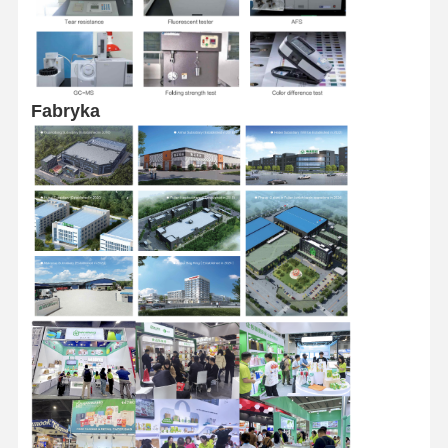
Wycieczka
Kontrola
Skontaktuj
Nowości
Po Fabryce
Jakości
Się Z Nami
Fabryka
Sprawy
Poproś O
Wycenę
Worek papierowy nadający się do recyklingu
Worki papierowe z skręconymi uchwytami
Papierowe worki do dostarczania żywności
torby papierowe sos
J worek z papieru ciętego