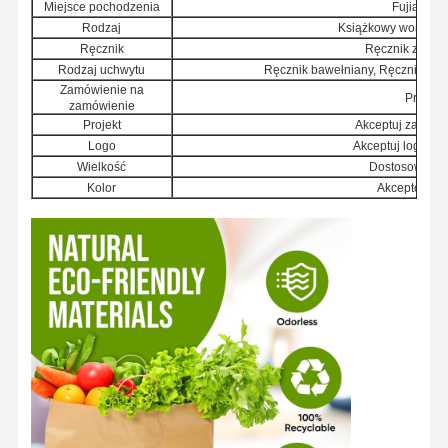
Miejsce pochodzenia
Fujian, Ch
Rodzaj
Książkowy worek n
Ręcznik
Ręcznik z papie
Rodzaj uchwytu
Ręcznik bawełniany, Ręcznik prz
Zamówienie na
Przyjmij
zamówienie
Projekt
Akceptuj zamów
Logo
Akceptuj logo d
Wielkość
Dostosowany 
Kolor
Akceptowany