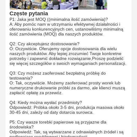
Worki e-commerce
Częste pytania
P1: Jaka jest MOQ ((minimalna ilość zamówienia)?
A: Aby pomóc nam w utrzymaniu efektywnej działalności i
Papierowy worek z płaską uchwytem
oferowaniu konkurencyjnych cen, ustanowiliśmy minimalną
ilość zamówienia (MOQ) dla naszych produktów.
Ręcznie wykonane worki papierowe
Q2: Czy akceptujesz dostosowanie?
O: Oczywiście. Oferujemy opcje dostosowania dla wielu
Produkty jednorazowe z branży spożywczej
naszych produktów. Aby lepiej zrozumieć Twoje konkretne
potrzeby i zapewnić dokładne rozwiązanie,Proszę podzielić
się więcej szczegółów o swoich wymaganiach personalizacji.
Szczupłe worki papierowe
Q3: Czy możesz zaoferować bezpłatną próbkę do
Rolka papieru termicznego
testowania?
O: Tak, oczywiście. Możemy zaoferować prosty worek lub
numeryczne drukowanie próbki za darmo, ale klienci muszą
Niedlane torby
zapłacić opłatę za przewóz.
Q4: Kiedy można wysłać przedmioty?
Odpowiedź: Próbka około 3-5 dni, produkcja masowa około
30-45 dni, zależy od daty dotarcia surowca.
P5: Czy wasze torebki papierowe są przyjazne dla
środowiska?
Odpowiedź: Tak, są wytwarzane z odnawialnych źródeł i są
podlegające recyklingowi i biodegradacji.