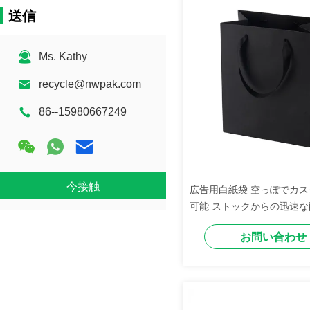
送信
Ms. Kathy
recycle@nwpak.com
86--15980667249
今接触
広告用白紙袋 空っぽでカ
可能 ストックからの迅速な
お問い合わせ