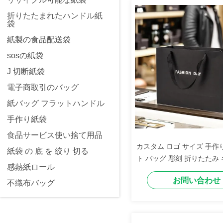
折りたたまれたハンドル紙
袋
紙製の食品配送袋
sosの紙袋
J 切断紙袋
電子商取引のバッグ
紙バッグ フラットハンドル
手作り紙袋
食品サービス使い捨て用品
カスタム ロゴ サイズ 手作り
紙袋 の 底 を 絞り 切る
ト バッグ 彫刻 折りたたみ 
感熱紙ロール
ゴ付き 黒い 紙 バッグ
お問い合わせ
不織布バッグ