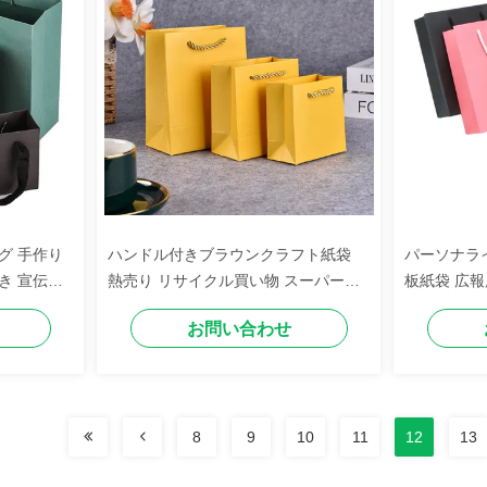
グ 手作り
ハンドル付きブラウンクラフト紙袋
パーソナライ
き 宣伝用
熱売り リサイクル買い物 スーパーマ
板紙袋 広報
ーケット用 オーダーメイド ロゴ
可能
お問い合わせ
8
9
10
11
12
13