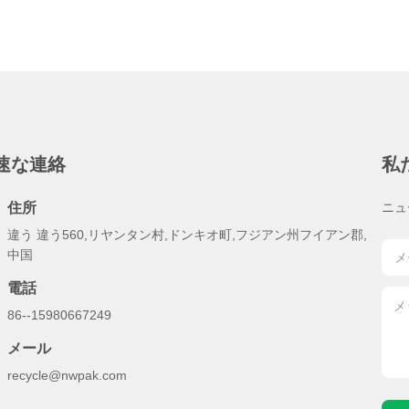
速な連絡
私
住所
ニュ
違う 違う560,リヤンタン村,ドンキオ町,フジアン州フイアン郡,
中国
電話
86--15980667249
メール
recycle@nwpak.com