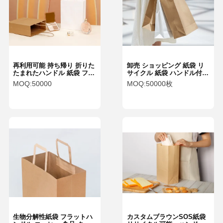
再利用可能 持ち帰り 折りた
卸売 ショッピング 紙袋 リ
たまれたハンドル 紙袋 ファ
サイクル 紙袋 ハンドル付き
ーストフード ブラウン クラ
衣料品ブランド用 ロゴ付き
MOQ:
50000
MOQ:
50000枚
フト紙 ギフト バッグ
カスタム
生物分解性紙袋 フラットハ
カスタムブラウンSOS紙袋