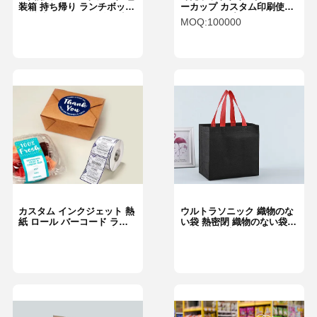
装箱 持ち帰り ランチボック
ーカップ カスタム印刷使い
ス 防水 クラフト紙 食品容
捨て紙コップ ミルクティー/
MOQ:
100000
器
豆乳用
カスタム インクジェット 熱
ウルトラソニック 織物のな
紙 ロール バーコード ラベ
い袋 熱密閉 織物のない袋
ル スチッカー ロール 印刷
再利用可能 調整可能
粘着 ラベル