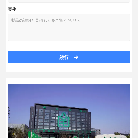
リサイクル可能な不規則な形状 - 口紙袋スタンドアップパウチ、ユニ
要件
電子商取引のバッグ
Wholesale Recyclable Kraft Paper Bags Customized Logo Environmental
Eco-friendly Flat Handle Gift Paper Bag With Custom Logo Printing Shop
紙バッグ フラットハンドル
エコフレンドリー紙食品配送袋 オーダーメイドロゴ 食品包装袋 ファスト
手作り紙袋
卸売 オーダーメイドLOGO 一回使用紙 食品包装 フライドチキン フレ
カスタム印刷と環境に優しいPHAコーティングを施した使い捨て二重壁
食品サービス使い捨て用品
ユーロ準拠 耐油性 ピンボトム 紙袋 カスタムロゴ ベーカリー 食品グレ
続行
紙袋 の 底 を 絞り 切る
卸売 エコフレンドリー ノンウェブネス バッグ 再利用可能 食料品 スー
卸売サーマル感熱自己粘着ラベルステッカー 60X40 40X30 サイズ 
感熱紙ロール
感熱紙ロールデザイン カラフル 80x80mm 57x38mm コアレス感熱紙 
不織布バッグ
カスタムSOS クラフト 茶色の紙袋 持ち込み パンの梱包 小売 白い持ち