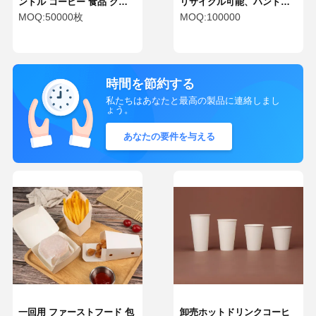
ンドル コーヒー 食品 クラ
リサイクル可能、ハンドル
フト 紙袋
なし、ファストフード紙袋
MOQ:
50000枚
MOQ:
100000
時間を節約する
私たちはあなたと最高の製品に連絡しまし
ょう。
あなたの要件を与える
一回用 ファーストフード 包
卸売ホットドリンクコーヒ