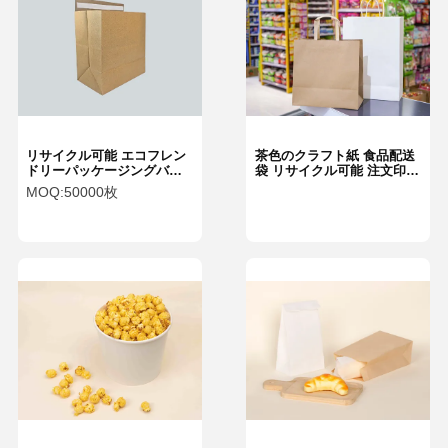
リサイクル可能 エコフレン
茶色のクラフト紙 食品配送
ドリーパッケージングバッ
袋 リサイクル可能 注文印刷
グ 方形の底色 茶色の紙の宅
食品包装袋
MOQ:
50000枚
配バッグ
家へ
製品
VRショー
わたしたち
に つい て