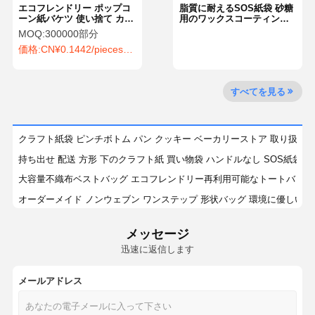
エコフレンドリー ポップコ
脂質に耐えるSOS紙袋 砂糖
ーン紙バケツ 使い捨て カス
用のワックスコーティング
タム フライドチキン紙バケ
紙袋 トースト食品 パン
MOQ:
300000部分
ツ
価格:
CN¥0.1442/pieces 300000-499999 pieces
工場 ツアー
品質管理
お問い合わせ
ニュース
すべてを見る
事件
引金 を 求め
クラフト紙袋 ピンチボトム パン クッキー ベーカリーストア 取り扱い 
て ください
持ち出せ 配送 方形 下のクラフト紙 買い物袋 ハンドルなし SOS紙袋
大容量不織布ベストバッグ エコフレンドリー再利用可能なトートバッグ
リサイクル可能な紙袋
オーダーメイド ノンウェブン ワンステップ 形状バッグ 環境に優しい 
白と茶色のクラフト紙 トイストハンドル ショッピング キャリーバッグ
折りたたまれたハンドル紙袋
メッセージ
スクウェア・ボトム・クラフト・ペーパー・ショッピング・バッグ ハン
迅速に返信します
紙製の食品配送袋
クラフト紙袋 ピンチボトム パン クッキー ベーカリーストア 取り扱い 
sosの紙袋
衣料品ショッピング用カスタムハンドメイドクラフト紙袋、小売包装用
メールアドレス
リサイクル可能な小さなピンチボトム紙袋 ベーキングバッグ クッキー ス
J 切断紙袋