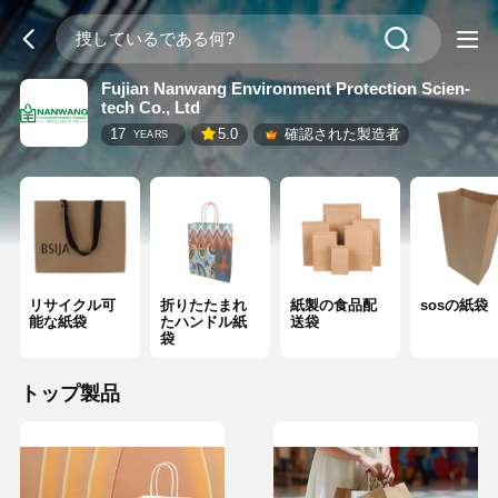
Fujian Nanwang Environment Protection Scien-
tech Co., Ltd
17
5.0
確認された製造者
YEARS
リサイクル可
折りたたまれ
紙製の食品配
sosの紙袋
能な紙袋
たハンドル紙
送袋
袋
トップ製品