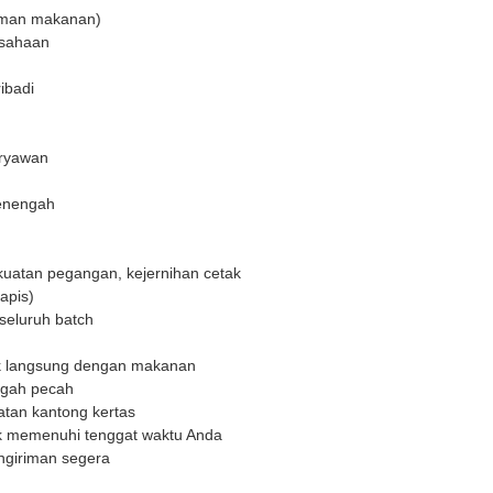
(aman makanan)
usahaan
ibadi
aryawan
menengah
ekuatan pegangan, kejernihan cetak
lapis)
seluruh batch
tak langsung dengan makanan
egah pecah
tan kantong kertas
uk memenuhi tenggat waktu Anda
ngiriman segera