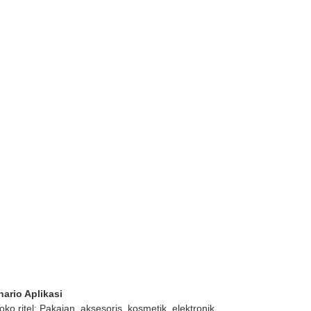
ario Aplikasi
oko ritel: Pakaian, aksesoris, kosmetik, elektronik