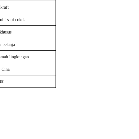
 kraft
lit sapi cokelat
khusus
h belanja
amah lingkungan
, Cina
00