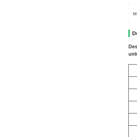
M
D
Des
unt