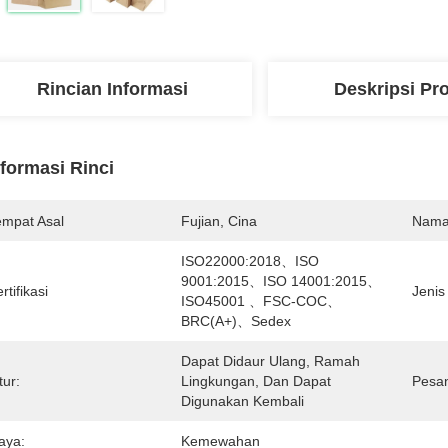
Rincian Informasi
Deskripsi Pr
nformasi Rinci
empat Asal
Fujian, Cina
Nama
ISO22000:2018、ISO 
9001:2015、ISO 14001:2015、
rtifikasi
Jenis
ISO45001 、FSC-COC、
BRC(A+)、Sedex
Dapat Didaur Ulang, Ramah 
tur:
Lingkungan, Dan Dapat 
Pesan
Digunakan Kembali
aya:
Kemewahan