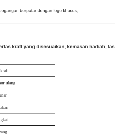
pegangan berputar dengan logo khusus
, 
rtas kraft yang disesuaikan, kemasan hadiah, tas
 kraft
aur ulang
enar.
takan
ngkat
ang