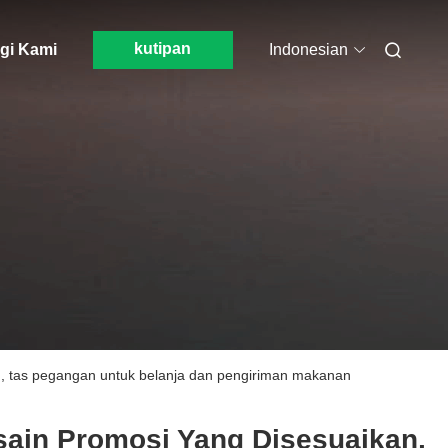
kutipan
gi Kami
Indonesian
ah, tas pegangan untuk belanja dan pengiriman makanan
sain Promosi Yang Disesuaikan,