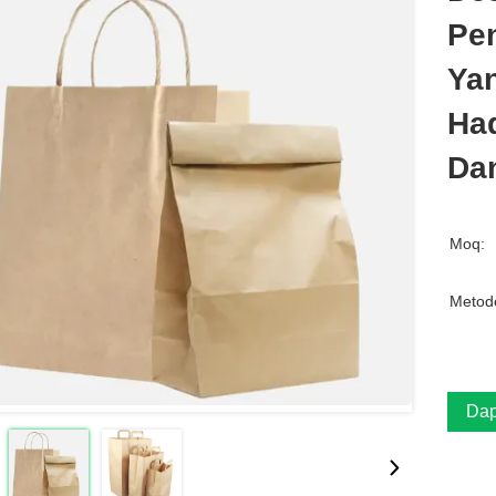
Pen
Ya
Had
Da
Moq:
Metod
Dap