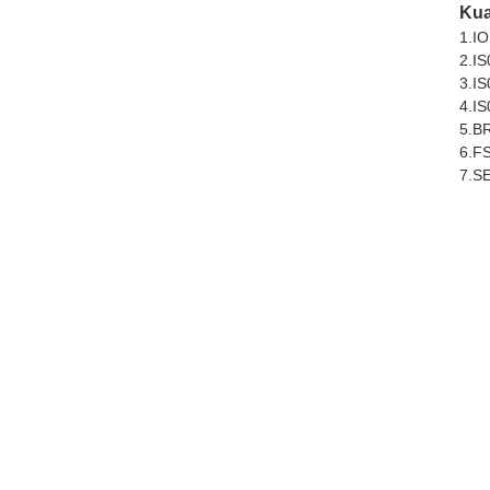
Kua
1.IO
2.IS
3.IS
4.IS
5.B
6.FS
7.SE