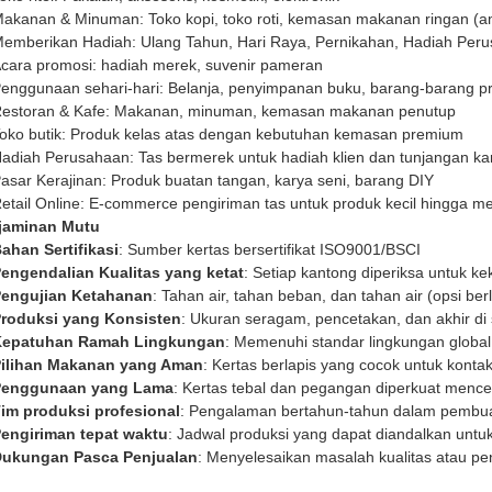
akanan & Minuman: Toko kopi, toko roti, kemasan makanan ringan 
emberikan Hadiah: Ulang Tahun, Hari Raya, Pernikahan, Hadiah Per
cara promosi: hadiah merek, suvenir pameran
enggunaan sehari-hari: Belanja, penyimpanan buku, barang-barang pr
estoran & Kafe: Makanan, minuman, kemasan makanan penutup
oko butik: Produk kelas atas dengan kebutuhan kemasan premium
adiah Perusahaan: Tas bermerek untuk hadiah klien dan tunjangan k
asar Kerajinan: Produk buatan tangan, karya seni, barang DIY
etail Online: E-commerce pengiriman tas untuk produk kecil hingga 
jaminan Mutu
ahan Sertifikasi
: Sumber kertas bersertifikat ISO9001/BSCI
engendalian Kualitas yang ketat
: Setiap kantong diperiksa untuk k
engujian Ketahanan
: Tahan air, tahan beban, dan tahan air (opsi ber
roduksi yang Konsisten
: Ukuran seragam, pencetakan, dan akhir di 
Kepatuhan Ramah Lingkungan
: Memenuhi standar lingkungan global
ilihan Makanan yang Aman
: Kertas berlapis yang cocok untuk kon
Penggunaan yang Lama
: Kertas tebal dan pegangan diperkuat menc
im produksi profesional
: Pengalaman bertahun-tahun dalam pembua
engiriman tepat waktu
: Jadwal produksi yang dapat diandalkan unt
ukungan Pasca Penjualan
: Menyelesaikan masalah kualitas atau pe