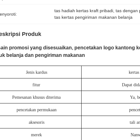
tas hadiah kertas kraft pribadi
, 
tas dengan 
enyoroti:
tas kertas pengiriman makanan belanja
eskripsi Produk
ain promosi yang disesuaikan, pencetakan logo kantong ke
uk belanja dan pengiriman makanan
Jenis kardus
kertas
fitur
Dapat did
Pemesanan khusus diterima
Ya, b
pencetakan permukaan
pence
aksesoris
tali a
merek
Nanw