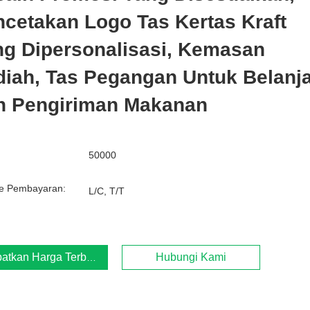
cetakan Logo Tas Kertas Kraft
ng Dipersonalisasi, Kemasan
iah, Tas Pegangan Untuk Belanj
n Pengiriman Makanan
50000
e Pembayaran:
L/C, T/T
atkan Harga Terbaik
Hubungi Kami