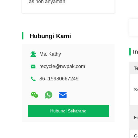
Tas non anyaman
Hubungi Kami
I
Ms. Kathy
recycle@nwpak.com
T
86--15980667249
Se
Hubungi Sekarang
Fi
G