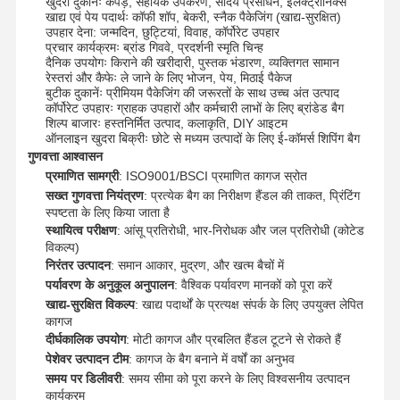
खुदरा दुकानेंः कपड़े, सहायक उपकरण, सौंदर्य प्रसाधन, इलेक्ट्रॉनिक्स
खाद्य एवं पेय पदार्थः कॉफी शॉप, बेकरी, स्नैक पैकेजिंग (खाद्य-सुरक्षित)
उपहार देना: जन्मदिन, छुट्टियां, विवाह, कॉर्पोरेट उपहार
प्रचार कार्यक्रमः ब्रांड गिववे, प्रदर्शनी स्मृति चिन्ह
दैनिक उपयोगः किराने की खरीदारी, पुस्तक भंडारण, व्यक्तिगत सामान
रेस्तरां और कैफेः ले जाने के लिए भोजन, पेय, मिठाई पैकेज
बुटीक दुकानेंः प्रीमियम पैकेजिंग की जरूरतों के साथ उच्च अंत उत्पाद
कॉर्पोरेट उपहारः ग्राहक उपहारों और कर्मचारी लाभों के लिए ब्रांडेड बैग
शिल्प बाजारः हस्तनिर्मित उत्पाद, कलाकृति, DIY आइटम
ऑनलाइन खुदरा बिक्रीः छोटे से मध्यम उत्पादों के लिए ई-कॉमर्स शिपिंग बैग
गुणवत्ता आश्वासन
प्रमाणित सामग्री
: ISO9001/BSCI प्रमाणित कागज स्रोत
सख्त गुणवत्ता नियंत्रण
: प्रत्येक बैग का निरीक्षण हैंडल की ताकत, प्रिंटिंग
स्पष्टता के लिए किया जाता है
स्थायित्व परीक्षण
: आंसू प्रतिरोधी, भार-निरोधक और जल प्रतिरोधी (कोटेड
विकल्प)
निरंतर उत्पादन
: समान आकार, मुद्रण, और खत्म बैचों में
पर्यावरण के अनुकूल अनुपालन
: वैश्विक पर्यावरण मानकों को पूरा करें
खाद्य-सुरक्षित विकल्प
: खाद्य पदार्थों के प्रत्यक्ष संपर्क के लिए उपयुक्त लेपित
कागज
दीर्घकालिक उपयोग
: मोटी कागज और प्रबलित हैंडल टूटने से रोकते हैं
घर
उत्पाद
वी.आर. शो
हमारे बारे में
पेशेवर उत्पादन टीम
: कागज के बैग बनाने में वर्षों का अनुभव
समय पर डिलीवरी
: समय सीमा को पूरा करने के लिए विश्वसनीय उत्पादन
कार्यक्रम