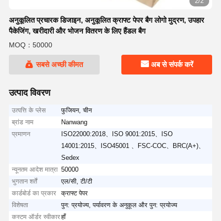
2/2
अनुकूलित प्रचारक डिजाइन, अनुकूलित क्राफ्ट पेपर बैग लोगो मुद्रण, उपहार
पैकेजिंग, खरीदारी और भोजन वितरण के लिए हैंडल बैग
MOQ：50000
सबसे अच्छी कीमत
अब से संपर्क करें
उत्पाद विवरण
उत्पत्ति के प्लेस
फुजियन, चीन
ब्रांड नाम
Nanwang
प्रमाणन
ISO22000:2018、ISO 9001:2015、ISO
14001:2015、ISO45001 、FSC-COC、BRC(A+)、
Sedex
न्यूनतम आदेश मात्रा
50000
भुगतान शर्तें
एल/सी, टी/टी
कार्डबोर्ड का प्रकार
क्राफ्ट पेपर
विशेषता
पुन: प्रयोज्य, पर्यावरण के अनुकूल और पुन: प्रयोज्य
कस्टम ऑर्डर स्वीकार
हाँ