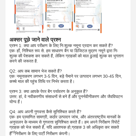
ई-कॉमर्स बैग
पेपर बैग फ्लैट हैंडल
हस्तनिर्मित पेपर बैग
अक्सर पूछे जाने वाले प्रश्न
खाद्य पदार्थों की सेवा करने वाले डिस्पोजेबल सामान
प्रश्न 1: क्या आप परीक्षण के लिए निःशुल्क नमूना प्रदान कर सकते हैं?
एकः हाँ, निश्चित रूप से. हम साधारण बैग या डिजिटल मुद्रण नमूने द्वारा निः
कागज के बैगों को निचोड़ें
शुल्क की पेशकश कर सकते हैं, लेकिन ग्राहकों को माल ढुलाई शुल्क का भुगतान
करने की जरूरत है.
थर्मल पेपर रोल
Q2: आप कब सामान भेज सकते हैं?
एकः नमूनाकरण लगभग 3-5 दिन, बड़े पैमाने पर उत्पादन लगभग 30-45 दिन,
गैर -बुने हुए थैले
कच्चे माल की पहुंच तिथि पर निर्भर करता है।
प्रश्न 3: क्या आपके पेपर बैग पर्यावरण के अनुकूल हैं?
उत्तर: हां, वे नवीकरणीय संसाधनों से बने हैं और पुनर्नवीनीकरण और जैवविघटन
योग्य हैं।
Q4: आप अपनी गुणवत्ता कैसे सुनिश्चित करते हैं?
एकः हम प्रमाणित सामग्री, कठोर उत्पादन जांच, और अंतरराष्ट्रीय मानकों के
अनुपालन के माध्यम से गुणवत्ता सुनिश्चित करते हैं। हम अपने निरीक्षण रिपोर्ट
ग्राहक को भेज सकते हैं, यदि आवश्यक हो,ग्राहक 3 को अधिकृत कर सकते
rd
हैं
निरीक्षण के लिए पार्टी निरीक्षण कंपनी।