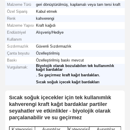
Malzeme Türü
geri dönüştürülmüş, kaplamalı veya tam tersi kraft
Özel Sipariş
Kabul etmek
Renk
kahverengi
Malzeme Yapısı
Kraft kağıdı
Endüstriyel
Alışveriş/Hediye
Kullanım
Sızdırmazlık
Güvenli Sızdırmazlık
Çanta boyutu
Özelleştirilmiş
Baskı
Özelleştirilmiş baskı mevcut
Biyolojik olarak bozulabilen tek kullanımlık
Vurgulamak:
kağıt bardaklar
,
,
Su geçirmez kraft kağıt bardakları
Sıcak soğuk içecek kağıt bardakları
Sıcak soğuk içecekler için tek kullanımlık
kahverengi kraft kağıt bardaklar partiler
seyahatler ve etkinlikler - biyolojik olarak
parçalanabilir ve su geçirmez
Kategorisi
Ayrıntılar
Kategorisi
Ayrıntılar