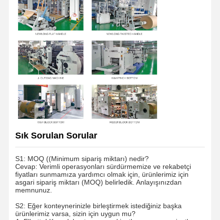
E-ticaret çantaları
Kağıt torba düz tutma
El yapımı kağıt torbalar
Gıda servisi tek kullanımlık ürünler
Kırpın Kâğıt Torbaları
Termal Kağıt Rulosu
Dokuma olmayan çantalar
Sık Sorulan Sorular
S1: MOQ ((Minimum sipariş miktarı) nedir?
Cevap: Verimli operasyonları sürdürmemize ve rekabetçi
fiyatları sunmamıza yardımcı olmak için, ürünlerimiz için
asgari sipariş miktarı (MOQ) belirledik. Anlayışınızdan
memnunuz.
S2: Eğer konteynerinizle birleştirmek istediğiniz başka
ürünlerimiz varsa, sizin için uygun mu?