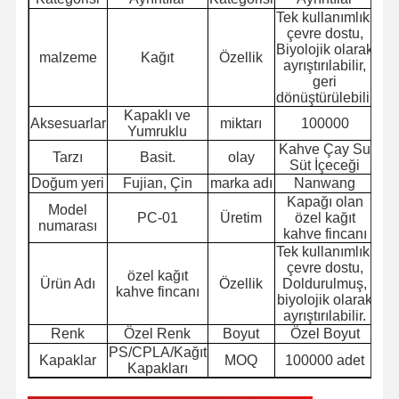
Tek kullanımlık,
çevre dostu,
Biyolojik olarak
malzeme
Kağıt
Özellik
ayrıştırılabilir,
geri
dönüştürülebilir
Kapaklı ve
Aksesuarlar
miktarı
100000
Yumruklu
Kahve Çay Su
Tarzı
Basit.
olay
Süt İçeceği
Doğum yeri
Fujian, Çin
marka adı
Nanwang
Kapağı olan
Model
PC-01
Üretim
özel kağıt
numarası
kahve fincanı
Tek kullanımlık,
çevre dostu,
özel kağıt
Ürün Adı
Özellik
Doldurulmuş,
kahve fincanı
biyolojik olarak
ayrıştırılabilir.
Renk
Özel Renk
Boyut
Özel Boyut
PS/CPLA/Kağıt
Kapaklar
MOQ
100000 adet
Kapakları