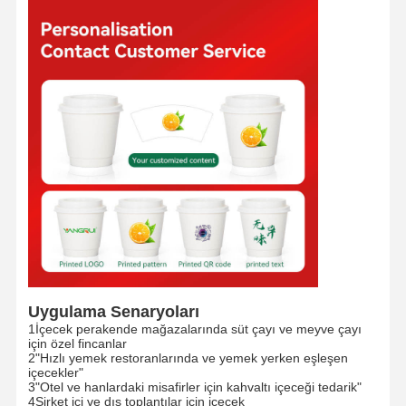
Uygulama Senaryoları
1İçecek perakende mağazalarında süt çayı ve meyve çayı
için özel fincanlar
Evde
Ürün
VR Gösterisi
Hakkımızda
2"Hızlı yemek restoranlarında ve yemek yerken eşleşen
içecekler"
3"Otel ve hanlardaki misafirler için kahvaltı içeceği tedarik"
4Şirket içi ve dış toplantılar için içecek