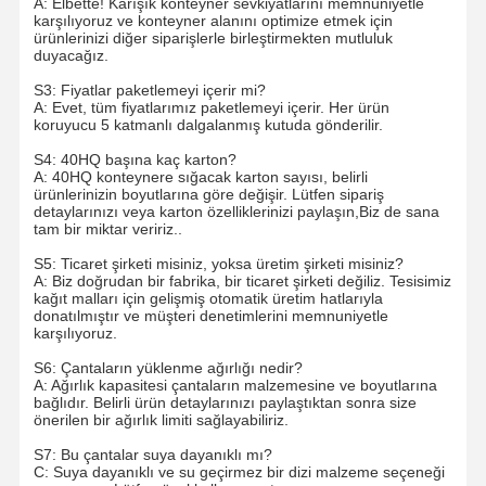
A: Elbette! Karışık konteyner sevkiyatlarını memnuniyetle
karşılıyoruz ve konteyner alanını optimize etmek için
ürünlerinizi diğer siparişlerle birleştirmekten mutluluk
duyacağız.
S3: Fiyatlar paketlemeyi içerir mi?
A: Evet, tüm fiyatlarımız paketlemeyi içerir. Her ürün
koruyucu 5 katmanlı dalgalanmış kutuda gönderilir.
S4: 40HQ başına kaç karton?
A: 40HQ konteynere sığacak karton sayısı, belirli
ürünlerinizin boyutlarına göre değişir. Lütfen sipariş
detaylarınızı veya karton özelliklerinizi paylaşın,Biz de sana
tam bir miktar veririz..
S5: Ticaret şirketi misiniz, yoksa üretim şirketi misiniz?
A: Biz doğrudan bir fabrika, bir ticaret şirketi değiliz. Tesisimiz
kağıt malları için gelişmiş otomatik üretim hatlarıyla
donatılmıştır ve müşteri denetimlerini memnuniyetle
karşılıyoruz.
S6: Çantaların yüklenme ağırlığı nedir?
A: Ağırlık kapasitesi çantaların malzemesine ve boyutlarına
bağlıdır. Belirli ürün detaylarınızı paylaştıktan sonra size
önerilen bir ağırlık limiti sağlayabiliriz.
S7: Bu çantalar suya dayanıklı mı?
C: Suya dayanıklı ve su geçirmez bir dizi malzeme seçeneği