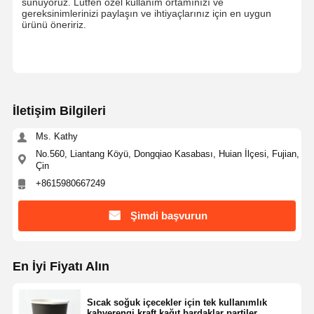
sunuyoruz. Lütfen özel kullanım ortamınızı ve
gereksinimlerinizi paylaşın ve ihtiyaçlarınız için en uygun
ürünü öneririz.
İletişim Bilgileri
Ms. Kathy
No.560, Liantang Köyü, Dongqiao Kasabası, Huian İlçesi, Fujian,
Çin
+8615980667249
Şimdi başvurun
En İyi Fiyatı Alın
Sıcak soğuk içecekler için tek kullanımlık
kahverengi kraft kağıt bardaklar partiler