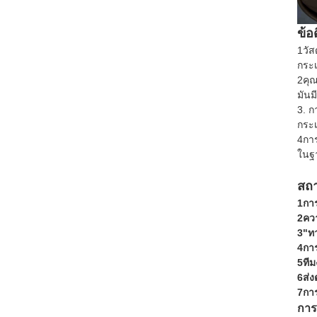
ข้อด
1วัส
กระเ
2คุ
มันม
3. ก
กระเ
4การ
ในฐา
สถ
1การ
2ควา
3"ทา
4กา
5ทีม
6ส่
7กา
กา