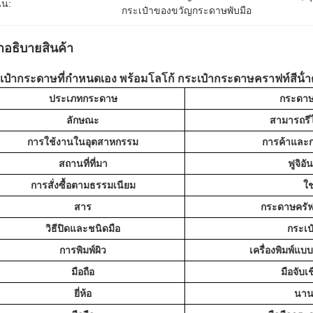
้น:
กระเป๋าของขวัญกระดาษพับมือ
ําอธิบายสินค้า
เป๋ากระดาษที่กําหนดเอง พร้อมโลโก้ กระเป๋ากระดาษคราฟท์สีน้ํา
ประเภทกระดาษ
กระดาษ
ลักษณะ
สามารถรีไ
การใช้งานในอุตสาหกรรม
การค้าและก
สถานที่ที่มา
ฟูจิอัน
การสั่งซื้อตามธรรมเนียม
ใช
สาร
กระดาษครัฟท
วิธีปิดและชนิดมือ
กระเป
การพิมพ์ผิว
เครื่องพิมพ์แ
มือถือ
มือจับเ
ยี่ห้อ
นาน