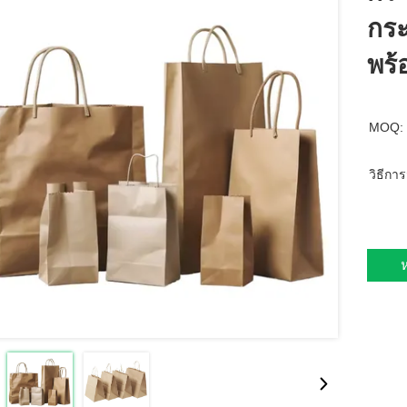
กระ
พร้
MOQ:
วิธีการ
ห