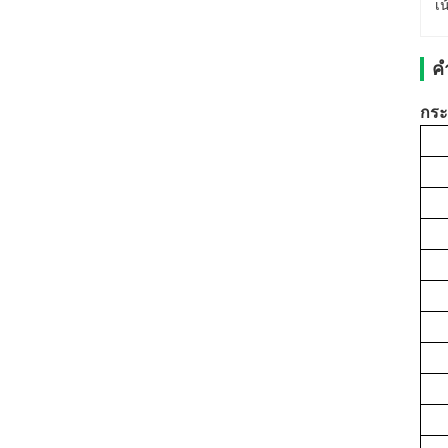
เน
ค
กระ