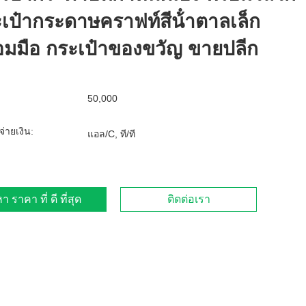
เป๋ากระดาษคราฟท์สีน้ําตาลเล็ก
อมมือ กระเป๋าของขวัญ ขายปลีก
50,000
จ่ายเงิน:
แอล/C, ที/ที
า ราคา ที่ ดี ที่สุด
ติดต่อเรา