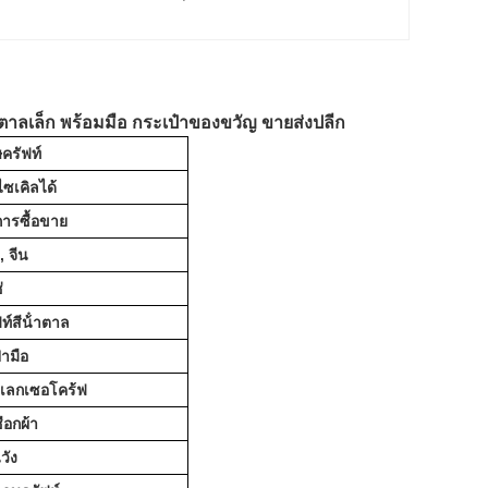
ตาลเล็ก พร้อมมือ กระเป๋าของขวัญ ขายส่งปลีก
ครัฟท์
ซเคิลได้
ารซื้อขาย
, จีน
่
์สีน้ําตาล
๋ามือ
บบเลกเซอโคร้ฟ
ชือกผ้า
วัง