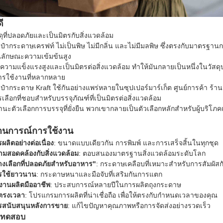
ี
ดุที่ปลอดภัยและเป็นมิตรกับสิ่งแวดล้อม
ป๋ากระดาษเครฟท์ ไม่เป็นพิษ ไม่มีกลิ่น และไม่มีมลพิษ ซึ่งตรงกับมาตรฐานก
ณลักษณะความเข้มข้นสูง
ีความแข็งแรงสูงและเป็นมิตรต่อสิ่งแวดล้อม ทําให้มันกลายเป็นหนึ่งในวัสดุบรร
ารใช้งานที่หลากหลาย
ป๋ากระดาษ Kraft ใช้กันอย่างแพร่หลายในซุปเปอร์มาร์เก็ต ศูนย์การค้า ร้านรอ
เลือกที่ชอบสําหรับบรรจุภัณฑ์ที่เป็นมิตรต่อสิ่งแวดล้อม
นะตัวเลือกการบรรจุที่ยั่งยืน พวกเขากลายเป็นตัวเลือกหลักสําหรับผู้บริโภคแล
านการณ์การใช้งาน
ผลิตอย่างต่อเนื่อง
: ขนาดแบบเดียวกัน การพิมพ์ และการเสร็จสิ้นในทุกชุด
มสอดคล้องกับสิ่งแวดล้อม
: ตอบสนองมาตรฐานสิ่งแวดล้อมระดับโลก
งเลือกที่ปลอดภัยสําหรับอาหาร"
: กระดาษเคลือบที่เหมาะสําหรับการสัมผั
รใช้ยาวนาน
: กระดาษหนาและมือจับที่เสริมกันการแตก
งานผลิตมืออาชีพ
: ประสบการณ์หลายปีในการผลิตถุงกระดาษ
งตรงเวลา
: โปรแกรมการผลิตที่น่าเชื่อถือ เพื่อให้ตรงกับกําหนดเวลาของคุณ
รสนับสนุนหลังการขาย
: แก้ไขปัญหาคุณภาพหรือการจัดส่งอย่างรวดเร็ว
รทดสอบ