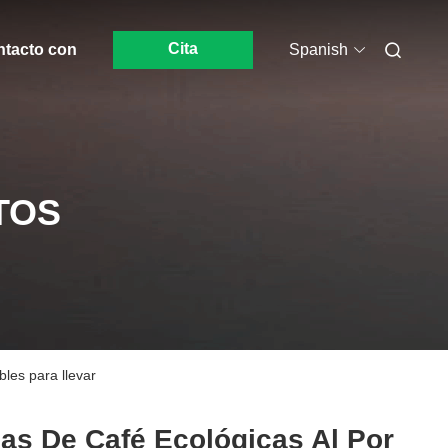
Cita
ntacto con
Spanish
TOS
les para llevar
as De Café Ecológicas Al Por