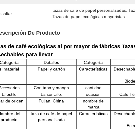
tazas de café de papel personalizadas
, 
Taz
saltar:
Tazas de papel ecológicas mayoristas
escripción De Producto
as de café ecológicas al por mayor de fábricas Taza
echables para llevar
Categoría
Detalles
Categoría
el material
Papel y cartón
Características
Desechable
Biode
Accesorios
Con tapa y manga
cantidad
El estilo
Es sencillo.
ocasión
Café Té
gar de origen
Fujian, China
nombre de
marca
Nombre del
taza de café de papel
Características
Desechable
producto
personalizada
En s