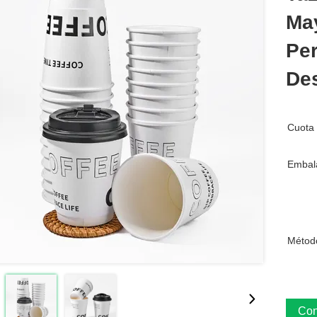
May
Per
Des
Cuota 
Embala
Métod
Con