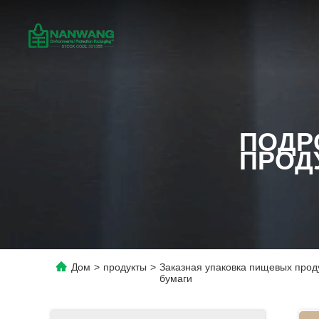
ПОДР
ПРОД
Дом
>
продукты
>
Заказная упаковка пищевых прод
бумаги