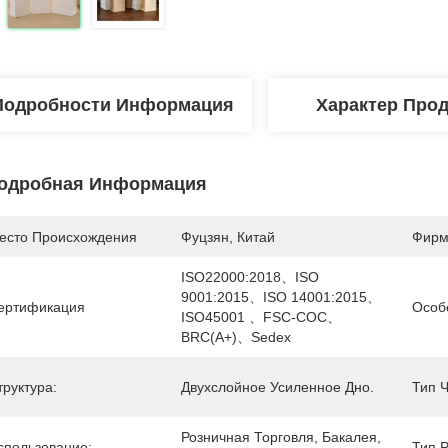
Подробности Информация
Характер Про
одробная Информация
есто Происхождения
Фуцзян, Китай
Фирм
ISO22000:2018、ISO 
9001:2015、ISO 14001:2015、
ертификация
Особ
ISO45001 、FSC-COC、
BRC(A+)、Sedex
труктура:
Двухслойное Усиленное Дно.
Тип 
Розничная Торговля, Бакалея, 
спользование:
Тип Р