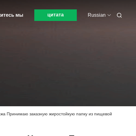
цитата
итесь мы
Russian
дажа Принимаю заказную жиростойкую папку из пищевой