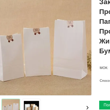
За
Пр
Па
Пр
Жи
Бу
МОК:
Спосо
По