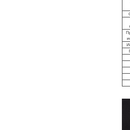
П
и
И