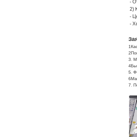
- 
2)
- 
- 
За
1Ка
2По
3. 
4Бы
5. 
6Ма
7. П