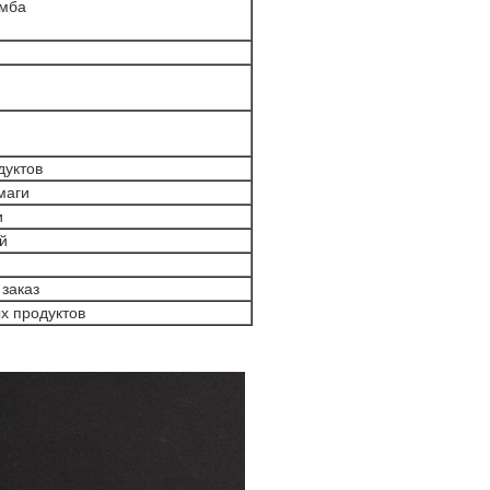
мба
дуктов
маги
и
й
заказ
х продуктов