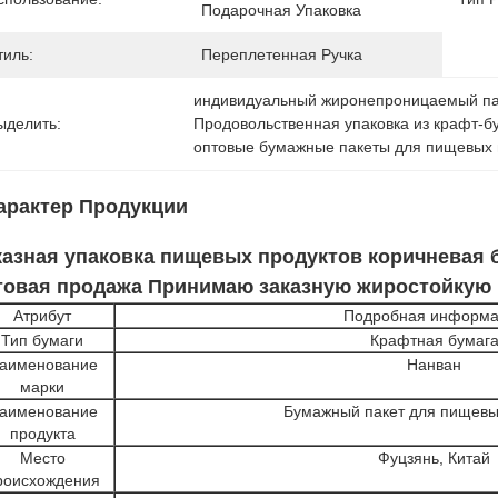
Подарочная Упаковка
тиль:
Переплетенная Ручка
индивидуальный жиронепроницаемый па
ыделить:
Продовольственная упаковка из крафт-б
оптовые бумажные пакеты для пищевых 
арактер Продукции
казная упаковка пищевых продуктов коричневая 
товая продажа Принимаю заказную жиростойкую 
Атрибут
Подробная информа
Тип бумаги
Крафтная бумаг
аименование
Нанван
марки
аименование
Бумажный пакет для пищевы
продукта
Место
Фуцзянь, Китай
роисхождения