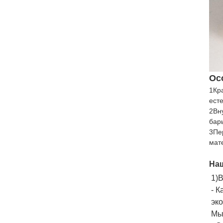
Ос
1Кр
ест
2Вн
бар
3Пе
мат
Наш
1)
- 
эко
Мы