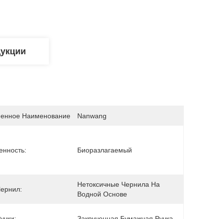
дукции
енное Наименование
Nanwang
енность:
Биоразлагаемый
Нетоксичные Чернила На 
Чернил:
Водной Основе
учки:
Закрученная Бумажная Ручка