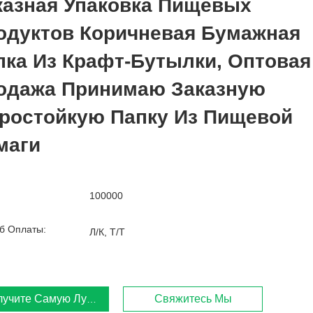
казная Упаковка Пищевых
одуктов Коричневая Бумажная
пка Из Крафт-Бутылки, Оптовая
одажа Принимаю Заказную
ростойкую Папку Из Пищевой
маги
100000
б Оплаты:
Л/К, Т/Т
лучите Самую Лучшую Цену
Свяжитесь Мы