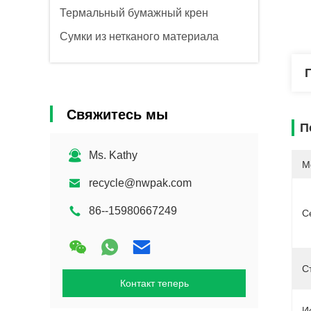
Термальный бумажный крен
Сумки из нетканого материала
Свяжитесь мы
П
Ms. Kathy
М
recycle@nwpak.com
86--15980667249
С
С
Контакт теперь
И