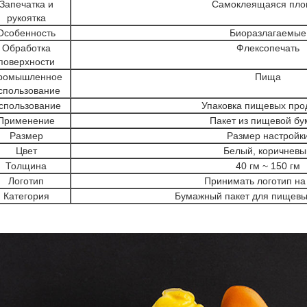
Запечатка и
Самоклеящаяся пло
рукоятка
Особенность
Биоразлагаемые
Обработка
Флексопечать
поверхности
ромышленное
Пища
спользование
спользование
Упаковка пищевых про
Применение
Пакет из пищевой бу
Размер
Размер настройк
Цвет
Белый, коричневы
Толщина
40 гм ~ 150 гм
Логотип
Принимать логотип на 
Категория
Бумажный пакет для пищевы