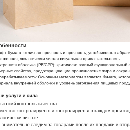
обенности
афт-бумага: отличная прочность и прочность, устойчивость к абраз
ественная, экологически чистая визуальная привлекательность.
утренняя оболочка (PE/CPP): критически важный функциональный 
ьерные свойства, предотвращающие проникновение жира и сохран
рерабатываемость: Основным материалом является бумага, котора
ериала внутренней оболочки и уровень загрязнения пищевых проду
и услуги и сила
Высокий контроль качества
Качество контролируется и контролируется в каждом произв
логически чистые.
 внимательно следим за товарами после их продажи и отпр