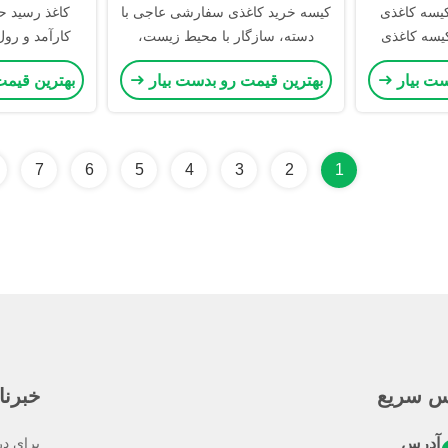
یسه کاغذی
کیسه خرید کاغذی سفارشی عاجی با
کاغذ رسید ح
کیسه کاغذی
دسته، سازگار با محیط زیست،
کارآمد و رول 
تجزیه‌پذیر، درجه غذایی و یکبار
ست بیار
بهترین قیمت رو بدست بیار
بهترین قیمت
مصرف
7
6
5
4
3
2
1
س سریع
خبرنا
آدرس
برای در