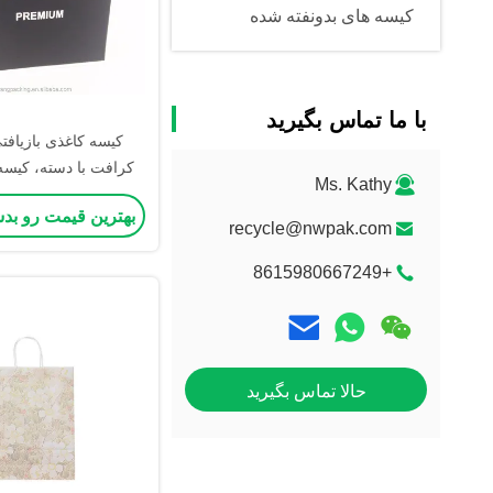
کیسه های بدونفته شده
با ما تماس بگیرید
کیسه کاغذی بازیافت
کرافت با دسته، کیسه
Ms. Kathy
خرید، هدیه هنری با ل
بهترین قیمت رو بد
recycle@nwpak.com
+8615980667249
حالا تماس بگیرید