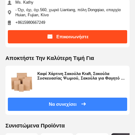
Ms. Kathy
- Όχι, όχι, όχι.560, χωριό Liantang, πόλη Dongqiao, επαρχία
Huian, Fujian, Κίνα
+8615980667249
Επικοινωνήστε
Αποκτήστε Την Καλύτερη Τιμή Για
Καφέ Χάρτινη Σακούλα Kraft, Σακούλα
Συσκευασίας Ψωμιού, Σακούλα για Φαγητό σε
Πακέτο, Σακούλα για Ψώνια με Στριφτό
Χερούλι
Να συνεχίσει
Συνιστώμενα Προϊόντα