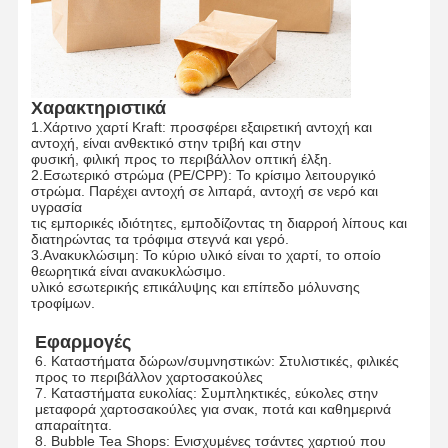
Χαρακτηριστικά
1.Χάρτινο χαρτί Kraft: προσφέρει εξαιρετική αντοχή και
αντοχή, είναι ανθεκτικό στην τριβή και στην
φυσική, φιλική προς το περιβάλλον οπτική έλξη.
2.Εσωτερικό στρώμα (PE/CPP): Το κρίσιμο λειτουργικό
στρώμα. Παρέχει αντοχή σε λιπαρά, αντοχή σε νερό και
υγρασία
τις εμπορικές ιδιότητες, εμποδίζοντας τη διαρροή λίπους και
διατηρώντας τα τρόφιμα στεγνά και γερό.
3.Ανακυκλώσιμη: Το κύριο υλικό είναι το χαρτί, το οποίο
θεωρητικά είναι ανακυκλώσιμο.
υλικό εσωτερικής επικάλυψης και επίπεδο μόλυνσης
τροφίμων.
Εφαρμογές
6. Καταστήματα δώρων/συμνηστικών: Στυλιστικές, φιλικές
προς το περιβάλλον χαρτοσακούλες
Αρχική
Προϊόντα
Εκπομπή VR
Σχετικά Με
7. Καταστήματα ευκολίας: Συμπληκτικές, εύκολες στην
Σελίδα
Εμάς
μεταφορά χαρτοσακούλες για σνακ, ποτά και καθημερινά
απαραίτητα.
8. Bubble Tea Shops: Ενισχυμένες τσάντες χαρτιού που