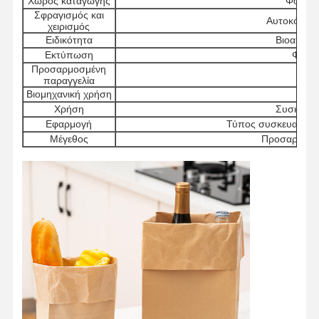
Χώρος καταγωγής
Φουτζιά
Σφραγισμός και
Αυτοκόλλητ
χειρισμός
Ειδικότητα
Βιοαποικ
Εκτύπωση
Φλεξο
Προσαρμοσμένη
Δέξο
παραγγελία
Βιομηχανική χρήση
Τρό
Χρήση
Συσκευή 
Εφαρμογή
Τύπος συσκευασίας 
Μέγεθος
Προσαρμοσμ