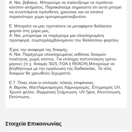
Α. Ναι, βεβαίως. Μπορούμε να παλετίζουμε τα προϊόντα
κατόπιν αιτήματος. Παρακαλούμε σημειώστε ότι αυτό μπορεί
να συνεπάγεται πρόσθετες χρεώσεις και να απαιτεί
περισσότερο χώρο εμπορευματοκιβωτίου.
Ε. Μπορείτε να μας προτείνετε να μεταφέρετε θαλάσσιο
φορτίο στη χώρα μας;
Α: Ναι, μπορούμε να παρέχουμε μια ολοκληρωμένη
προσφορά, συμπεριλαμβανομένου του θαλάσσιου φορτίου.
Έχεις την αναφορά της δοκιμής;
Α: Ναι. Παρέχουμε ολοκληρωμένες εκθέσεις δοκιμών
ποιότητας χωρίς κόστος. Για επίσημη πιστοποίηση τρίτου
μέρους (π.χ. δοκιμές SGS, FDA ή REACH),Μπορούμε να
βοηθήσουμε με την οργάνωση της διαδικασίας. Τα τέλη
δοκιμών θα χρεωθούν ξεχωριστά..
Ε.7. Ποιες είναι οι επιλογές τελικής επιφάνειας;
Α: Βερνίκι, Ματ/Λάμιναρισμός Λάμιναρισμός, Επιχρισμός UV,
Χρυσό φύλλο, Θερματική Στάμπωση, UV Spot, Αποτύπωση,
Εκτύπωση...
Στοιχεία Επικοινωνίας