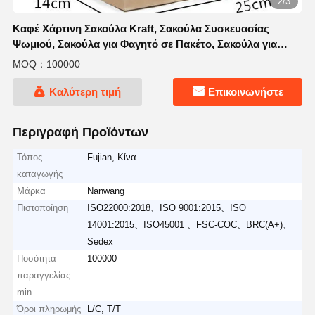
2/3
Καφέ Χάρτινη Σακούλα Kraft, Σακούλα Συσκευασίας
Ψωμιού, Σακούλα για Φαγητό σε Πακέτο, Σακούλα για
Ψώνια με Στριφτό Χερούλι
MOQ：100000
Καλύτερη τιμή
Επικοινωνήστε
Περιγραφή Προϊόντων
Τόπος
Fujian, Κίνα
καταγωγής
Μάρκα
Nanwang
Πιστοποίηση
ISO22000:2018、ISO 9001:2015、ISO
14001:2015、ISO45001 、FSC-COC、BRC(A+)、
Sedex
Ποσότητα
100000
παραγγελίας
min
Όροι πληρωμής
L/C, T/T