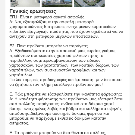
J Τύπος χαρτιού
Γενικές ερωτήσεις
Τσάντες ηλεκτρονικού εμπορίου
ΕΠ1: Είναι η μεταφορά αρκετά ασφαλής;
Α: Ναι, εξασφαλίζουμε την ασφαλή μεταφορά
χρησιμοποιώντας 5 στρώσεις ενισχυμένων κυματοειδών
Χάρτινη σακούλα επίπεδη λαβή
κιβωτίων εξαγωγικής ποιότητας που έχουν σχεδιαστεί για να
αντέχουν στη μεταφορά μεγάλων αποστάσεων.
Χειροποίητες χάρτινες τσάντες
Ε2: Ποια προϊόντα μπορείτε να παράγετε;
Α: Εξειδικευόμαστε στην κατασκευή μιας ευρείας γκάμας
Είδη μιας χρήσης για εστίαση
προϊόντων συσκευασίας χαρτιού φιλικών προς το
περιβάλλον, συμπεριλαμβανομένων των ειδικών
χαρτοσακών, των χαρτόπιτλων, των κουτιών δώρων, των
Κουμπίστε τις χαρτοσακούλες
χαρτόπιτλων, των συσκευαστών τροφίμων και των
χαρτόπιλων.
Για λεπτομερείς προδιαγραφές και έμπνευση, μην διστάσετε
Θερμικός ρόλος εγγράφου
να ζητήσετε τον πλήρη κατάλογο προϊόντων μας!
Non woven τσάντες
Ε. Πώς μπορείτε να εξασφαλίσετε την ικανότητα φόρτωσης;
Α: Η ικανότητα φόρτωσης των προϊόντων μας εξασφαλίζεται
από πολλούς παράγοντες: ανθεκτικό στα δάκρυα χαρτί
βάσης, ενισχυμένες λαβές και βάθρα και κολλήματα υψηλής
απόδοσης.Διεξάγουμε αυστηρές δοκιμές φορτίου και
μπορούμε να παρέχουμε εκθέσεις δοκιμών κατόπιν
αιτήματος.
Ε. Τα προϊόντα μπορούν να διατίθενται σε παλέτες;