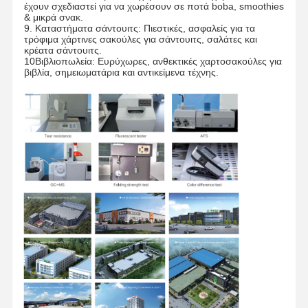
έχουν σχεδιαστεί για να χωρέσουν σε ποτά boba, smoothies
& μικρά σνακ.
9. Καταστήματα σάντουιτς: Πιεστικές, ασφαλείς για τα
τρόφιμα χάρτινες σακούλες για σάντουιτς, σαλάτες και
κρέατα σάντουιτς.
Επισκέψεις
Έλεγχος
Επικοινωνήσ
Ειδήσεις
10Βιβλιοπωλεία: Ευρύχωρες, ανθεκτικές χαρτοσακούλες για
Στο
Ποιότητας
Τε Μαζί Μας
βιβλία, σημειωματάρια και αντικείμενα τέχνης.
Εργοστάσιο
Υποθέσεις
Ζητήστε
Προσφορά
Ανακυκλώσιμη χάρτινη σακούλα
Τυλιγμένες τσάντες χαρτιού
Χάρτινες τσάντες διανομής φαγητού
τσάντες εγγράφου SOS