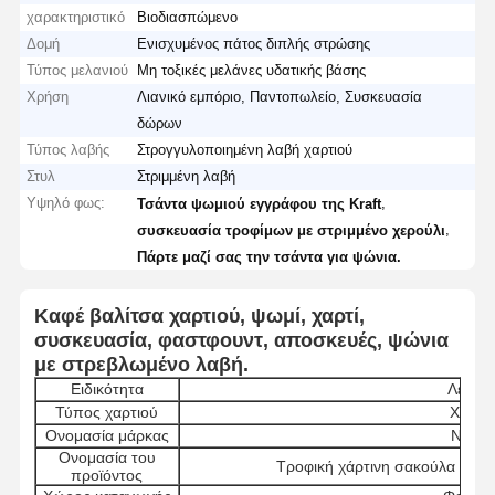
χαρακτηριστικό
Βιοδιασπώμενο
Δομή
Ενισχυμένος πάτος διπλής στρώσης
Τύπος μελανιού
Μη τοξικές μελάνες υδατικής βάσης
Χρήση
Λιανικό εμπόριο, Παντοπωλείο, Συσκευασία
δώρων
Τύπος λαβής
Στρογγυλοποιημένη λαβή χαρτιού
Στυλ
Στριμμένη λαβή
Υψηλό φως:
,
Τσάντα ψωμιού εγγράφου της Kraft
,
συσκευασία τροφίμων με στριμμένο χερούλι
Πάρτε μαζί σας την τσάντα για ψώνια.
Καφέ βαλίτσα χαρτιού, ψωμί, χαρτί,
συσκευασία, φαστφουντ, αποσκευές, ψώνια
με στρεβλωμένο λαβή.
Ειδικότητα
Λεπτομ
Τύπος χαρτιού
Χάρτης
Ονομασία μάρκας
Νανγο
Ονομασία του
Τροφική χάρτινη σακούλα Kraft
προϊόντος