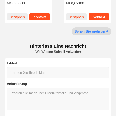
Papierrollen für
BPAfrei 57x40mm für
MOQ:
5000
MOQ:
5000
Kassenmaschinen
Kassenmaschinen
Werksbesicht
Qualitätskont
Kontaktiere
Nachrichten
Bestpreis
Kontakt
Bestpreis
Kontakt
Igung
Rolle
Uns
Sehen Sie mehr an
Hinterlass Eine Nachricht
Fälle
Bitte Um Ein
Wir Werden Schnell Antworten
Angebot
E-Mail
Recycelbare Papiertüte
Papiertüten mit verdrehtem Griff
Anforderung
Papier-Liefertaschen für Lebensmittel
PAS-Papiertüten
J-Cut Papiertüte