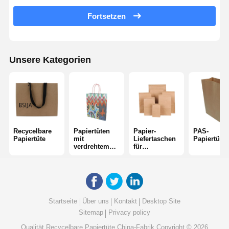
E-Commerce-Taschen
Fortsetzen
Papiertüten mit flachem Griff
Handgefertigte Papiertüten
Unsere Kategorien
Einwegprodukte aus der Lebensmittelindustrie
Papiertüten mit Schnittboden
Thermopapier-Rolle
Recycelbare
Papiertüten
Papier-
PAS-
Papiertüte
mit
Liefertaschen
Papiertüte
Vliestaschen
verdrehtem
für
Griff
Lebensmittel
Startseite
Über uns
Kontakt
Desktop Site
Sitemap
Privacy policy
Qualität
Recycelbare Papiertüte
China-Fabrik.Copyright © 2026