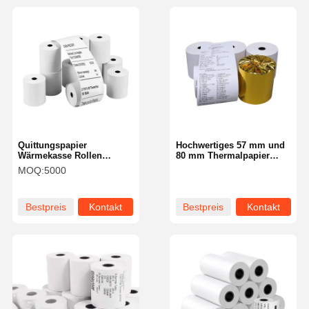
Quittungspapier
Hochwertiges 57 mm und
Wärmekasse Rollen
80 mm Thermalpapier
Verkaufsstelle
Rollen für POS-Maschinen
MOQ:
5000
Kassenbuchpapier ATM
80x80 Pos Maschine
Papierrolle
Bestpreis
Kontakt
Bestpreis
Kontakt