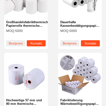
Großhandelsfabrikthermische
Dauerhafte
Papierrolle thermische
Kassenbestätigungspapierrolle
Kasse mit Papierkern für
für POS-Rechnungen und
MOQ:
5000
MOQ:
5000
POS-Maschine
Ticketendruck
Bestpreis
Kontakt
Bestpreis
Kontakt
Zu Hause
Produkte
VR-Show
Über Uns
Hochwertige 57 mm und
Fabriklieferung
80 mm thermische
Wärmebewilligungspapierroll