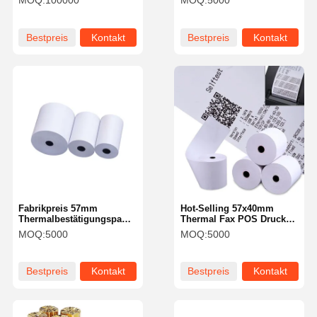
MOQ:
100000
MOQ:
5000
Papiere BPA FREE
Bestpreis
Kontakt
Bestpreis
Kontakt
Fabrikpreis 57mm
Hot-Selling 57x40mm
Thermalbestätigungspapier
Thermal Fax POS Drucker
Roll für Kassen für Hotels
Quittung Papier Rollen für
MOQ:
5000
MOQ:
5000
Kassen Geldautomaten
Geldautomaten &
Kassenregister
Verwendung
Bestpreis
Kontakt
Bestpreis
Kontakt