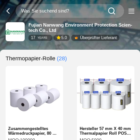
Fujian Nanwang Environment Protection Scien-
tech Co., Ltd
17
5.0
Überprüfter Lieferant
YEARS
Thermopapier-Rolle
(28)
Zusammengestelltes
Hersteller 57 mm X 40 mm
Wärmedruckpapier, 80 mm
Thermalpapier Roll POS
Wärmepapierroll
Kassenkassen Drucker