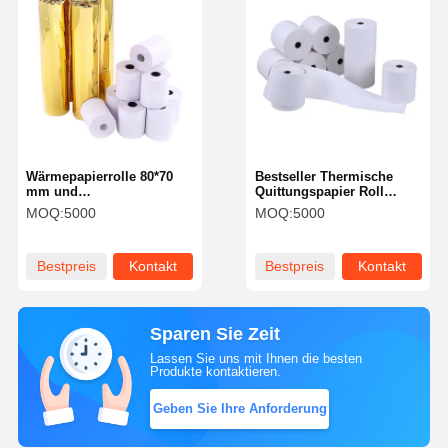
Wärmepapierrolle 80*70
Bestseller Thermische
mm und
Quittungspapier Roll
Wärmebewilligung Papier
Kassenregisterpapier für
MOQ:
5000
MOQ:
5000
Kassenregister POS-
POS ATM Bank
Bestätigung
Thermische
Quittungspapier Roll
Bestpreis
Kontakt
Bestpreis
Kontakt
Sparen Sie Zeit
Lassen Sie uns mit Ihnen die besten
Produkte kontaktieren.
Geben Sie Ihre Anforderung