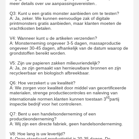
meer details over uw aanpassingsvereisten..
E-commerce zakken
Q3: Kunt u een gratis monster aanbieden om te testen?
A: Ja, zeker. We kunnen eenvoudige zak of digitale
printmonsters gratis aanbieden, maar klanten moeten de
Papieren zak met platte handgreep
vrachtkosten betalen.
V4: Wanneer kunt u de artikelen verzenden?
Handgemaakte papieren zakken
A: Monsterneming ongeveer 3-5 dagen, massaproductie
ongeveer 30-45 dagen, afhankelijk van de datum waarop de
Eengebruikte producten voor de voeding
grondstoffen bereikt worden.
V5: Zijn uw papieren zakken milieuvriendelijk?
Knijp papieren zakken met onderkant
A: Ja, ze zijn gemaakt van hernieuwbare bronnen en zijn
recycleerbaar en biologisch afbreekbaar.
Thermisch Document Broodje
Q6: Hoe verzekert u uw kwaliteit?
A: We zorgen voor kwaliteit door middel van gecertificeerde
Niet geweven zakken
materialen, strenge productiecontroles en naleving van
rd
internationale normen.klanten kunnen toestaan 3
partij
inspectie bedrijf voor het controleren.
Q7: Bent u een handelsonderneming of een
productieonderneming?
A: Wij zijn een directe fabriek, geen handelsonderneming.
V8: Hoe lang is uw levertijd?
A: Onze standaard productietijd is 20-35 dagen. De