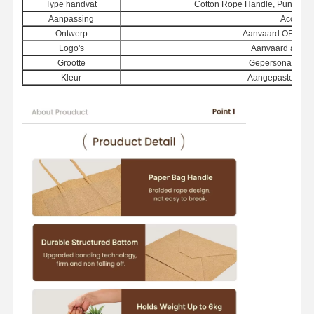
Type handvat
Cotton Rope Handle, Punching
Aanpassing
Acceptee
Ontwerp
Aanvaard OEM-aa
Logo's
Aanvaard aange
Grootte
Gepersonaliseer
Kleur
Aangepaste kleu