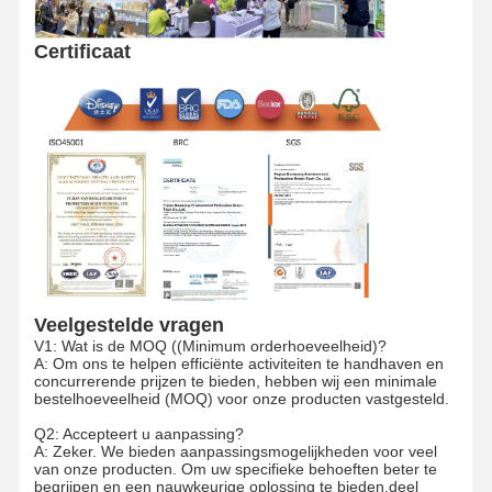
Certificaat
Fabriekstour
Kwaliteitscont
Neem
Nieuws
Role
Contact Met
Ons Op
Gevallen
Vraag Een
Offerte
Recyclebare papieren zak
Veelgestelde vragen
V1: Wat is de MOQ ((Minimum orderhoeveelheid)?
Draaide papieren zakken
A: Om ons te helpen efficiënte activiteiten te handhaven en
concurrerende prijzen te bieden, hebben wij een minimale
Papieren voedselbezorgtassen
bestelhoeveelheid (MOQ) voor onze producten vastgesteld.
Q2: Accepteert u aanpassing?
sos document zakken
A: Zeker. We bieden aanpassingsmogelijkheden voor veel
van onze producten. Om uw specifieke behoeften beter te
begrijpen en een nauwkeurige oplossing te bieden,deel
J Cut Papieren Zak