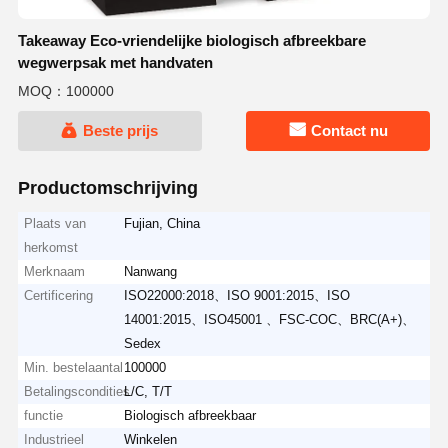
Takeaway Eco-vriendelijke biologisch afbreekbare
wegwerpsak met handvaten
MOQ：100000
Beste prijs
Contact nu
Productomschrijving
Plaats van
Fujian, China
herkomst
Merknaam
Nanwang
Certificering
ISO22000:2018、ISO 9001:2015、ISO
14001:2015、ISO45001 、FSC-COC、BRC(A+)、
Sedex
Min. bestelaantal
100000
Betalingscondities
L/C, T/T
functie
Biologisch afbreekbaar
Industrieel
Winkelen