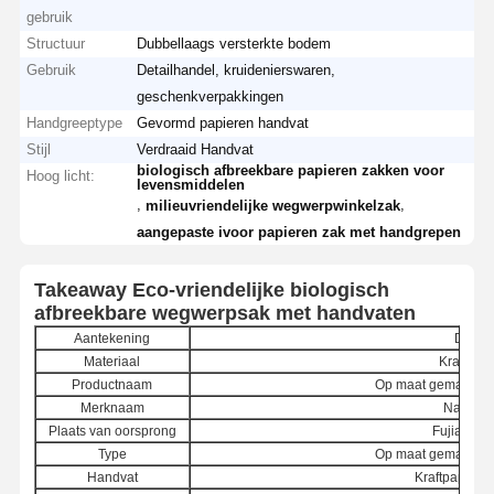
gebruik
Structuur
Dubbellaags versterkte bodem
Gebruik
Detailhandel, kruidenierswaren,
geschenkverpakkingen
Handgreeptype
Gevormd papieren handvat
Stijl
Verdraaid Handvat
biologisch afbreekbare papieren zakken voor
Hoog licht:
levensmiddelen
,
,
milieuvriendelijke wegwerpwinkelzak
aangepaste ivoor papieren zak met handgrepen
Takeaway Eco-vriendelijke biologisch
afbreekbare wegwerpsak met handvaten
Aantekening
Detail
Materiaal
Kraftpapi
Productnaam
Op maat gemaakte 
Merknaam
Nanwan
Plaats van oorsprong
Fujian, C
Type
Op maat gemaakte 
Handvat
Kraftpapierh