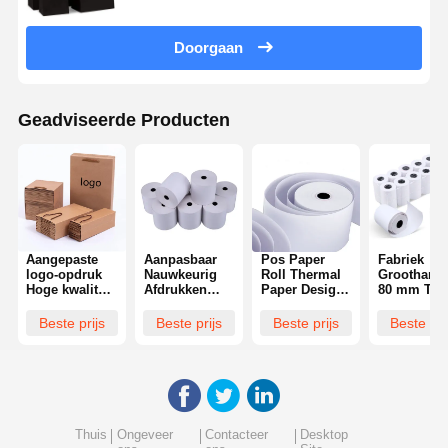
Doorgaan
Geadviseerde Producten
Aangepaste
Aanpasbaar
Pos Paper
Fabriek
logo-opdruk
Nauwkeurig
Roll Thermal
Groothande
Hoge kwaliteit
Afdrukken
Paper Design
80 mm Till
kraftpapieren
Thermisch
Manufacturer
Roll Therm
tas
Bonpapier en
Kleurrijk
Receipt Pa
Beste prijs
Beste prijs
Beste prijs
Beste pri
Groothandel
Hoogwaardige
Thermal
Thermal P
Shopping
POS
Paper voor
Bill Therma
papieren tas
Thermische
POS Printer
Rolls 80X8
Aluminiumfolie
Papieren Rol
Thermal
Kassier Pa
logo Met
Paper Roll
Roll
handvat
Thuis
Ongeveer
Contacteer
Desktop