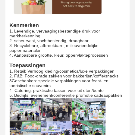
Kenmerken
1. Levendige, vervaagingsbestendige druk voor
merkherkenning
2. scheurvast, vochtbestendig, draagbaar
3. Recyclebare, afbreekbare, milieuvriendelijke
papiermaterialen
4. Aanpasbare grootte, kleur, oppervlakteprocessen
Toepassingen
1. Retail: Verhoog kleding/cosmetica/luxe verpakkingen
2. F&B: Food-grade zakken voor bakkerijen/koffie/snacks
3Geschenken: speciale verpakkingen voor feest- en
toeristische souvenirs
4- Catering: praktische tassen voor uit eten/bento
5. Bedrijfs: evenement/conferentie promotie cadeaupakken
Thuis
Producten
VR-Show
Over Ons