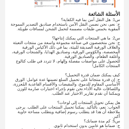
الأسئلة الشائعة
س1: هل النقل آمن بما فيه الكفاية؟
ج: نعم، نحن نضمن النقل الآمن باستخدام صناديق التصدير المموجة
المقوية بخمس طبقات مصممة لتحمل الشحن لمسافات طويلة.
س2: ما هي المنتجات التي يمكنك إنتاجها؟
ج: نحن متخصصون في صناعة مجموعة واسعة من منتجات التعبئة
والغلاف الورقية الصديقة للبيئة، بما في ذلك الأكياس الورقية
المخصصة، والكؤوس الورقية، وصناديق الهدايا، والشنجات الورقية،
وأغلفة الطعام، والصناديق الورقية.
للحصول على مواصفات مفصلة وإلهام، لا تتردد في طلب كتالوج
المنتجات الكامل!
كيف يمكنك ضمان قدرة التحميل؟
ج: إن قدرة منتجاتنا على تحميل السلع تضمنها عدة عوامل: الورق
الأساسي المقاوم للدموع، والمقبضات والأقسام القاعدية المُعززة،
واللصاقات عالية الأداء.نحن نقوم بإجراء اختبارات صارمة للوزن
ويمكننا أن نقدم تقارير الاختبار عند الطلب.
هل يمكن تحويل المنتجات إلى لوحات؟
الجواب: نعم، بالتأكيد. يمكننا تحميل المنتجات على الطلب. يرجى
ملاحظة أن هذا قد يتطلب رسوم إضافية ويتطلب مساحة حاوية
أكبر.
س5: كم مدة ضمانك؟
ج: ضماننا هو عامين بدون استخدام ثانوي.