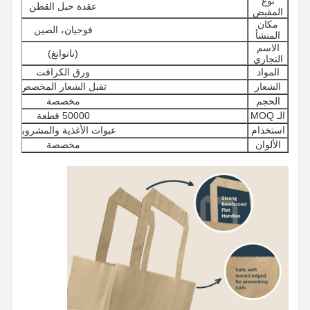
نوع
عقدة حبل القطن
المقبض
مكان
فوجيان، الصين
المنشأ
الاسم
(نانوانغ)
التجاري
المواد
ورق الكرافت
الشعار
تقبل الشعار المخصص
الحجم
مخصصة
الـ MOQ
50000 قطعة
استخدام
عبوات الأغذية والمشروبات
الألوان
مخصصة