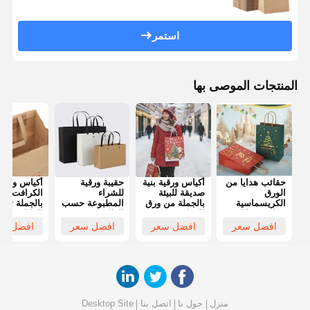
استمر
المنتجات الموصى بها
حقائب هدايا من
أكياس ورقية بنية
حقيبة ورقية
أكياس ورق
الورق
صديقة للبيئة
للشراء
الكرافت الب
الكريسماسية
بالجملة من ورق
المطبوعة حسب
بالجملة تقب
حقائب هدايا من
الكرافت مع
الطلب
الطباعة
الورق الكرافت
مقابض ملتفة،
المخصصة، ب
افضل سعر
افضل سعر
افضل سعر
افضل سع
الاحتفالية حقائب
مناسبة لحفلات
في ذلك أكي
هدايا مع
عيد الميلاد
الهدايا المو
المقبض الملتوي
والهدايا والحرف
في المخزون
مثالية للحفلات
اليدوية، ويمكن
وأكياس الو
العيد وتغليف
تخصيصها
السريعة
الهدايا
بالشعارات
الجاهزة، وأ
التسوق ذات
منزل
حول نا
اتصل بنا
Desktop Site
المقبض الم