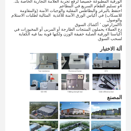
الورقية المطبوعة خصيصا لرفع تجربة العلامة التجارية الخاصة بك.
4و تسليم الطعام السريع في المطاعم
احتفظ بالبرغر والبطاطس المقلية والوجبات الآمنة (والمقاومة
للانسكاب) في أكياس الورق الآمنة للأغذية ‬ المثالية لطلبات الاستلام
والوصول.
جولة في
مراقبة الجودة
اتصل بنا
أخبار
5المزارعون ٬ أكشاك السوق
المصنع
دع العملاء يحملون المنتجات الطازجة أو المربى أو المخبوزات في
أكياسنا الورقية الصلبة خفيفة الوزن ولكنها قوية بما فيه الكفاية
لسحب السوق.
آلة الاختبار
الحالات
اطلب اقتباس
كيس ورقي قابل لإعادة التدوير
أكياس الورق الملتوية الملتوية
المصنع
أكياس توصيل طعام ورقية
أكياس الورق sos
كيس الورق المقطوع