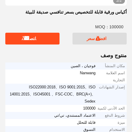
2/2
أكياس ورقية قابلة للتخصيص بسعر تنافسي صديقة للبيئة
MOQ：100000
افضل سعر
ﺎﺘﺼﻟ ﺍﻶﻧ
منتوج وصف
مكان المنشأ
فوجيان ، الصين
اسم العلامة
Nanwang
التجارية
إصدار الشهادات
ISO22000:2018、ISO 9001:2015、ISO
14001:2015、ISO45001 、FSC-COC、BRC(A+)、
Sedex
الحد الأدنى لكمية
100000
شروط الدفع
الاعتماد المستندي، تي/تي
ميزة
قابلة للتحلل
الاستخدام
التسوق