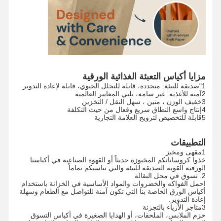
مزايا أكياس التعبئة الغذائية الورقية
1"صديقة للبيئة: متجددة، قابلة للتحلل الحيوي، قابلة لإعادة التدوير
2آمنة للأغذية: غير سامة، تلبي المعايير العالمية
3خفيف الوزن ، متين ، سهل النقل / التخزين
4إنتاج واسع النطاق سريع وفعال من حيث التكلفة
5قابلة للتخصيص لترويج العلامة التجارية
التطبيقات
1مقهى ومخبز
خذوا كروساناتكم المخبوزة حديثاً أو القهوة الصناعية في أكياسنا
الورقية القوية الصديقة للبيئة والتي تناسبكم تماماً
2. تسوق في محل البقالة
احمل الفواكه والخضروات والمواد الأساسية في الخزانة باستخدام
أكياس الورق الخاصة بنا التي تكون آمنة للتواصل مع الطعام وسهلة
الصفحة
المنتجات
عرض الواقع
معلومات عنا
إعادة التدوير.
الرئيسية
الافتراضي
3متاجر الأزياء بالتجزئة
حزم الملابس، الملحقات، أو الهدايا الصغيرة في أكياس التسوق