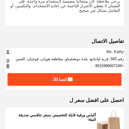
يرجى ملاحظة: لأن منتجاتنا مصممة لاستخدام مرة واحدة، فإن
الضمان لا يغطي الأضرار الناجمة عن إعادة الاستخدام، والتكسير، أو
التعامل بشكل غير صحيح.
تفاصيل الاتصال
Ms. Kathy
رقم 560، قرية ليانتانغ، بلدة دونغتشياو، مقاطعة هويان، فوجيان، الصين
+8615980667249
ﺎﺘﺼﻟ ﺍﻶﻧ
احصل على افضل سعر ل
أكياس ورقية قابلة للتخصيص بسعر تنافسي صديقة
للبيئة